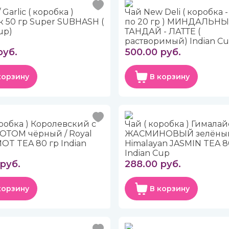
 Garlic ( коробка )
Чай New Deli ( коробка 
 50 гр Super SUBHASH (
по 20 гр ) МИНДАЛЬН
up)
ТАНДАЙ - ЛАТТЕ (
растворимый) Indian C
руб.
500.00 руб.
корзину
В корзину
оробка ) Королевский с
Чай ( коробка ) Гимала
ТОМ чёрный / Royal
ЖАСМИНОВЫЙ зелёный
T TEA 80 гр Indian
Himalayan JASMIN TEA 8
Indian Cup
руб.
288.00 руб.
корзину
В корзину