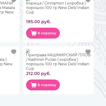
РИАНИ
Корица / Cinnamon ( коробка )
 Masala
порошок 100 гр New Deli/ Indian
 гр New
Cup
195.00 руб.
В корзину
Приправа КАШМИРСКИЙ ПЛОВ
la (
/ Kashmiri Pulao ( коробка )
гр New
порошок 100 гр New Deli/ Indian
Cup
212.00 руб.
В корзину