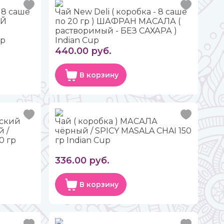
- 8 саше
Чай New Deli ( коробка - 8 саше
ЫЙ
по 20 гр ) ШАФРАН МАСАЛА (
растворимый - БЕЗ САХАРА )
up
Indian Cup
440.00 руб.
В корзину
йский
Чай ( коробка ) МАСАЛА
 /
чёрный / SPICY MASALA CHAI 150
0 гр
гр Indian Cup
336.00 руб.
В корзину