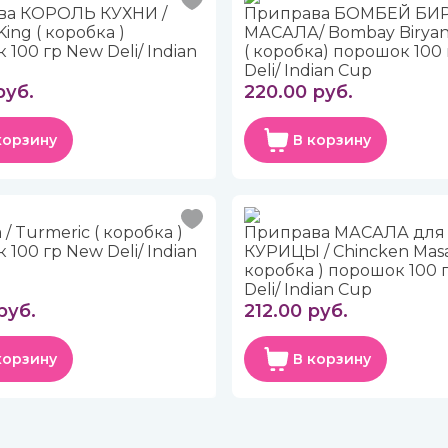
ва КОРОЛЬ КУХНИ /
Приправа БОМБЕЙ БИ
King ( коробка )
МАСАЛА/ Bombay Biryani
100 гр New Deli/ Indian
( коробка) порошок 100
Deli/ Indian Cup
руб.
220.00 руб.
корзину
В корзину
/ Turmeric ( коробка )
Приправа МАСАЛА для
100 гр New Deli/ Indian
КУРИЦЫ / Chincken Masa
коробка ) порошок 100 
Deli/ Indian Cup
руб.
212.00 руб.
корзину
В корзину