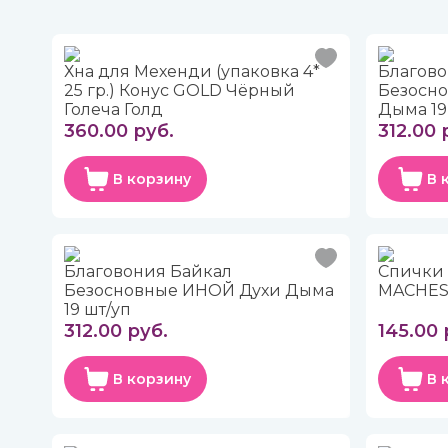
Хна для Мехенди (упаковка 4*
Благово
25 гр.) Конус GOLD Чёрный
Безосн
Голеча Голд
Дыма 19
360.00 руб.
312.00 
В корзину
В 
Благовония Байкал
Спички
Безосновные ИНОЙ Духи Дыма
MACHES 
19 шт/уп
312.00 руб.
145.00 
В корзину
В 