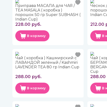
Приправа МАСАЛА для ЧАЯ /
Чеснок /
TEA MASALA ( коробка )
порошок
порошок 50 гр Super SUBHASH (
Indian C
Indian Cup)
228.00 руб.
212.00 
В корзину
В 
Чай ( коробка ) Кашмирский с
Чай ( к
ЛАВАНДОЙ зелёный / Kashmiri
БЕРГАМО
LAVENDER TEA 80 гр Indian Cup
BERGAMO
Cup
288.00 руб.
288.00 
В корзину
В 