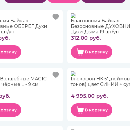
ния Байкал
Благовония Байкал
овные ОБЕРЕГ Духи
Безосновные ДУХОВН
 шт/уп
Духи Дыма 19 шт/уп
руб.
312.00 руб.
корзину
В корзину
 Волшебные MAGIC
Глюкофон НК 5' дюймов 
чёрные L - 9 см
тонов) цвет СИНИЙ + су
руб.
4 995.00 руб.
корзину
В корзину