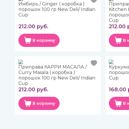
Имбирь / Ginger ( коробка )
Припра
порошок 100 гр New Deli/ Indian
Kitchen 
Cup
порошок 
Cup
212.00 руб.
212.00 
В корзину
В 
Приправа КАРРИ МАСАЛА /
Куркума 
Curry Masala ( коробка )
порошок 
порошок 100 гр New Deli/ Indian
Cup
Cup
212.00 руб.
168.00 
В корзину
В 