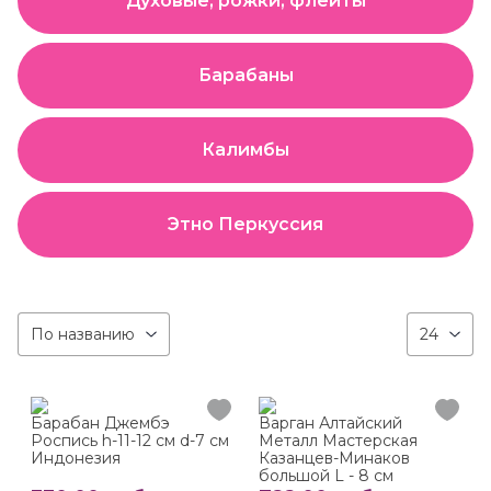
Духовые, рожки, флейты
Барабаны
Калимбы
Этно Перкуссия
По названию
24
Барабан Джембэ
Варган Алтайский
Роспись h-11-12 см d-7 см
Металл Мастерская
Индонезия
Казанцев-Минаков
большой L - 8 см