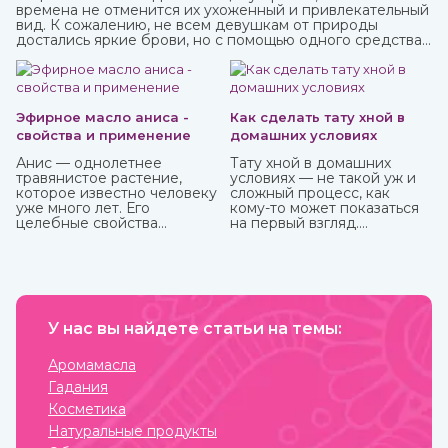
времена не отменится их ухоженный и привлекательный
вид. К сожалению, не всем девушкам от природы
достались яркие брови, но с помощью одного средства
можно не только их укрепить, но и окрасить. И это хна,
которую можно приобрести в интернет-магазине
ИндоКитай.
Эфирное масло аниса -
Как сделать тату хной в
свойства и применение
домашних условиях
Анис — однолетнее
Тату хной в домашних
травянистое растение,
условиях — не такой уж и
которое известно человеку
сложный процесс, как
уже много лет. Его
кому-то может показаться
целебные свойства
на первый взгляд.
изучались еще в Древнем
Небольшая подготовка,
Египте, Греции, Риме.
ваша фантазия, немного
терпения и вот вы уже
обладатель чего-то
модного, стильного и
красивого. То, как сделать
У нас вы найдете статьи на темы:
тату хной, вы можете узнать
из нашей стать.
Аромамасла
Гадания
Косметика
Натуральные продукты