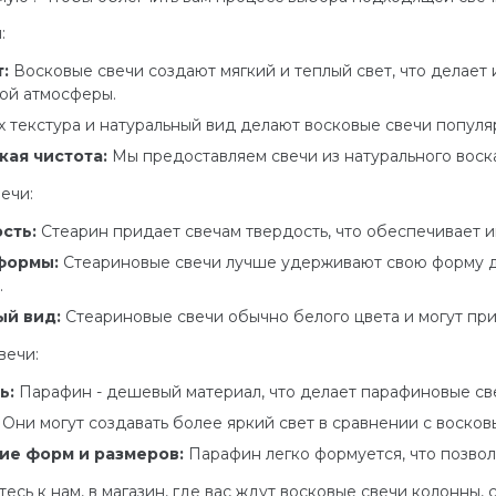
:
т
:
Восковые свечи создают мягкий и теплый свет, что делает
ой атмосферы.
 текстура и натуральный вид делают восковые свечи попул
кая чистота:
Мы предоставляем свечи из натурального воска
ечи:
сть:
Стеарин придает свечам твердость, что обеспечивает 
формы:
Стеариновые свечи лучше удерживают свою форму да
.
й вид:
Стеариновые свечи обычно белого цвета и могут при
вечи:
ь:
Парафин - дешевый материал, что делает парафиновые све
:
Они могут создавать более яркий свет в сравнении с воско
ие форм и размеров:
Парафин легко формуется, что позвол
сь к нам, в магазин, где вас ждут восковые свечи колонны, 