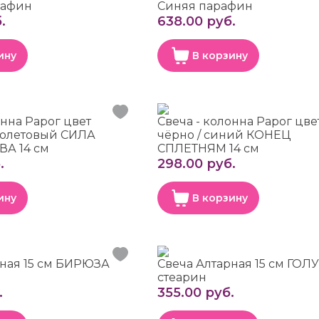
рафин
Синяя парафин
.
638.00 руб.
ину
В корзину
онна Рарог цвет
Свеча - колонна Рарог цве
иолетовый СИЛА
чёрно / синий КОНЕЦ
А 14 см
СПЛЕТНЯМ 14 см
.
298.00 руб.
ину
В корзину
рная 15 см БИРЮЗА
Свеча Алтарная 15 см ГОЛ
стеарин
.
355.00 руб.