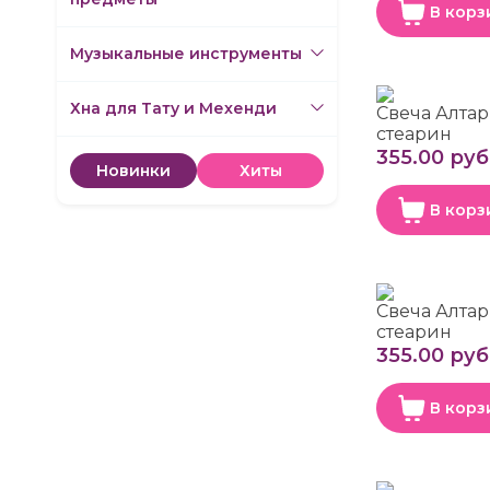
В корз
Музыкальные инструменты
Хна для Тату и Мехенди
Свеча Алтар
стеарин
355.00 руб
Новинки
Хиты
В корз
Свеча Алтар
стеарин
355.00 руб
В корз