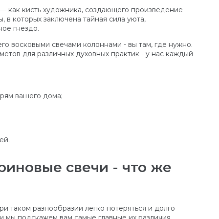
н — как кисть художника, создающего произведение
, в которых заключена тайная сила уюта,
ое гнездо.
го восковыми свечами колоннами - вы там, где нужно.
етов для различных духовных практик - у нас каждый
ерям вашего дома;
ей.
иновые свечи - что же
и таком разнообразии легко потеряться и долго
и мы подскажем вам самые главные их различия.