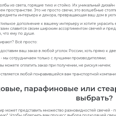
толбы из света, горящие тихо и стойко. Их уникальный дизай
ем пространстве. Это не просто свечи, это волшебные столпы
редметы интерьера и декора, превращающая ваш дом в уютн
стильное дополнение к вашему интерьеру и хотите украсить е
азин славится своим широким ассортиментом свечей и предм
, что ему по душе.
ирают? Всё просто:
доставим ваш заказ в любой уголок России, хоть прямо к дв
 - мы сотрудничаем только с лучшими производителями;
вы можете оплатить заказ при получении, не рискуя ничем;
ствляется любой понравившейся вам транспортной компани
овые, парафиновые или стеар
выбрать?
р может представить множество разновидностей свечей - пр
амую". Чтобы облегчить вам процесс выбора подходящей свеч