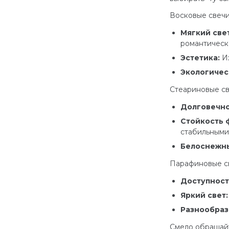
Восковые свечи
Мягкий све
романтическ
Эстетика:
Их
Экологичес
Стеариновые св
Долговечно
Стойкость 
стабильными
Белоснежны
Парафиновые с
Доступност
Яркий свет
Разнообраз
Смело обращайте