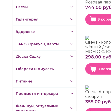
Розовая па
Свечи
744.00 руб
Галантерея
В корз
Здоровье
Свеча - кол
ТАРО, Оракулы, Карты
жёлтый / ф
МОЕГО СЛОВ
Доска Садху
298.00 руб
Обереги и Амулеты
В корз
Питание
Свеча Алта
Предметы интерьера
стеарин
355.00 руб
Фен-Шуй, ритуальные
предметы