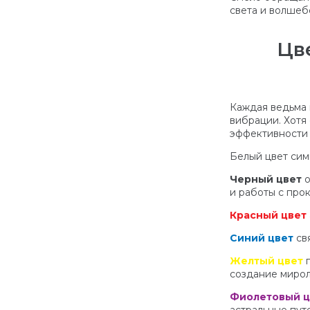
света и волшеб
Цве
Каждая ведьма 
вибрации. Хотя
эффективности и
Белый цвет сим
Черный цвет
о
и работы с про
Красный цвет
Синий цвет
свя
Желтый цвет
п
создание миро
Фиолетовый 