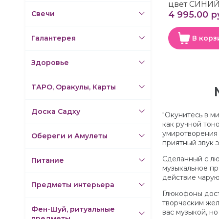
цвет СИНИЙ 
Свечи
4 995.00 р
Галантерея
В корз
Здоровье
ТАРО, Оракулы, Карты
Доска Садху
"Окунитесь в м
как ручной тон
умиротворения и
Обереги и Амулеты
приятный звук 
Сделанный с лю
Питание
музыкальное пр
действие чарую
Предметы интерьера
Глюкофоны дост
творческим жел
Фен-Шуй, ритуальные
вас музыкой, н
предметы