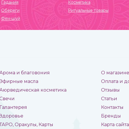
Гадания
Косметика
Обереги
Ритуальные товары
Фен-шуй
Арома и благовония
О магазин
Эфирные масла
Оплата и д
Аюрведическая косметика
Отзывы
Свечи
Статьи
Галантерея
Контакты
Здоровье
Бренды
ТАРО, Оракулы, Карты
Карта сайт