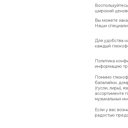
Воспользуйтесь
широкий ценово
Вы можете зака
Наши специалис
Для удобства н
каждый глюкофо
Политика конфи
информацию тре
Помимо глюкофо
балалайки, домр
(гусли, лиры), 
ассортименте п
музыкальных ин
Если у вас воз
радостью предо