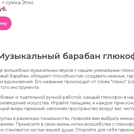
+ сумка Этно
уб.
ину
Музыкальный барабан глюкоф
ир волшебных музыкальных звуков с нашим уникальным глюко
овый барабан, обладает способностью создавать нежные, га
 вдохновения. Его название происходит от слова "глюко" (сла
этого инструмента.
бовью и тщательной ручной работой, каждый глюкофон в на
оизведение искусства. Играйте пальцами, и каждое прикосн
щий вихрь гармоний, наполняя пространство вокруг вас чист
упны в различных тональностях, позволяя вам выбрать именн
аниям. Принесите в свою жизнь нотки волшебства с глюкофо
о и становится частью вашей души. Откройте для себя гармо