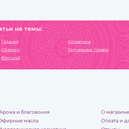
атьи на темы:
Гадания
Косметика
Обереги
Ритуальные товары
Фен-шуй
Арома и благовония
О магазин
Эфирные масла
Оплата и д