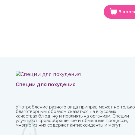
В корз
Специи для похудения
Употребление разного вида приправ может не только
благотворным образом сказаться на вкусовых
качествах блюд, но и повлиять на организм. Специи
улучшают кровообращение и обменные процессы,
многие из них содержат антиоксиданты и могут
защитить от болезней, придать сил и энергии.
Различные приправы, в том числе чисто восточные, вы