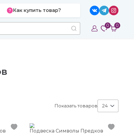
Как купить товар?
0
0
ов
Показать товаров
24
ов
Подвеска Символы Предков