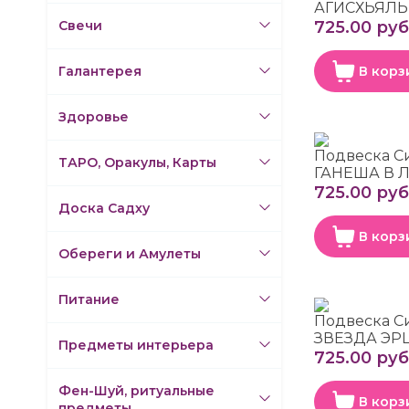
АГИСХЬЯЛЬ
Свечи
725.00 руб
Галантерея
В корз
Здоровье
Подвеска С
ТАРО, Оракулы, Карты
ГАНЕША В 
725.00 руб
Доска Садху
В корз
Обереги и Амулеты
Питание
Подвеска С
ЗВЕЗДА Э
Предметы интерьера
725.00 руб
Фен-Шуй, ритуальные
В корз
предметы