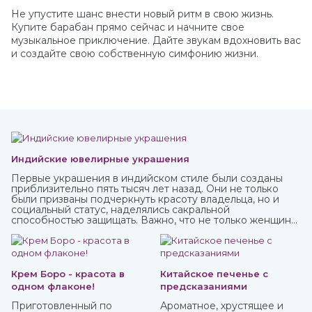
Не упустите шанс внести новый ритм в свою жизнь.
Купите барабан прямо сейчас и начните свое
музыкальное приключение. Дайте звукам вдохновить вас
и создайте свою собственную симфонию жизни.
Индийские ювелирные украшения
Первые украшения в индийском стиле были созданы
приблизительно пять тысяч лет назад. Они не только
были призваны подчеркнуть красоту владельца, но и
социальный статус, наделялись сакральной
способностью защищать. Важно, что не только женщины,
но и мужчины могли носить украшения, которые
предназначались для определенных жизненных
событий — взросление, свадьба, ритуалы. При этом
каждая вещь имеет свое значение и передается в
поколениях. Приобрести индийские ювелирные
Крем Боро - красота в
Китайское печенье с
украшения вы можете в интернет-магазине ИндоКитай с
одном флаконе!
предсказаниями
доставкой по всей стране.
Приготовленный по
Ароматное, хрустящее и