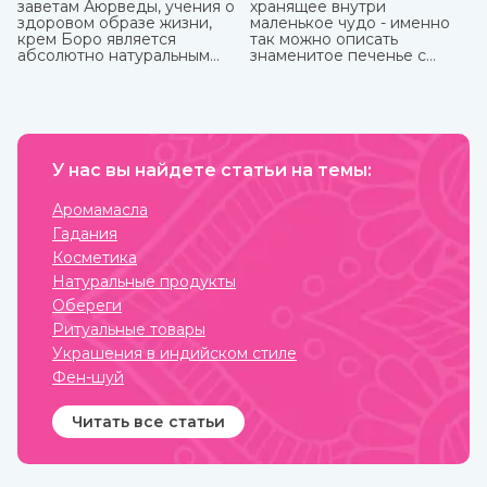
заветам Аюрведы, учения о
хранящее внутри
здоровом образе жизни,
маленькое чудо - именно
крем Боро является
так можно описать
абсолютно натуральным
знаменитое печенье с
средством, которое
предсказаниями.
принесет вам
максимальную пользу. У
него превосходные
антибактериальные и
противовоспалительные
свойства, благодаря
У нас вы найдете статьи на темы:
которым быстро заживают
мелкие трещинки и ранки
Аромамасла
на коже, ожоги, грибковые
Гадания
заболевания, герпес.
Косметика
Натуральные продукты
Обереги
Ритуальные товары
Украшения в индийском стиле
Фен-шуй
Читать все статьи