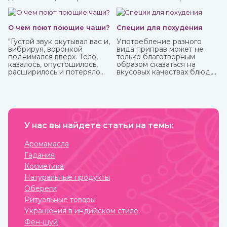
финансы.
О чем поют поющие чаши?
Специи для похудения
"Густой звук окутывал вас и,
Употребление разного
вибрируя, воронкой
вида приправ может не
поднимался вверх. Тело,
только благотворным
казалось, опустошилось,
образом сказаться на
расширилось и потеряло
вкусовых качествах блюд,
вес. Сами по себе
но и повлиять на организм.
растворились мысли, и в
Специи улучшают
голове осталась лишь
кровообращение и
гулкая пустота."
обменные процессы,
Это вы можете
многие из них содержат
прочувствовать с
антиоксиданты и могут
тибетской поющей чашей.
У нас вы найдете статьи на темы:
защитить от болезней,
придать сил и энергии.
Различные приправы, в том
Аромамасла
числе чисто восточные, вы
Гадания
можете купить в интернет-
магазине ИндоКитай.
Косметика
Натуральные продукты
Обереги
Ритуальные товары
Украшения в индийском стиле
Фен-шуй