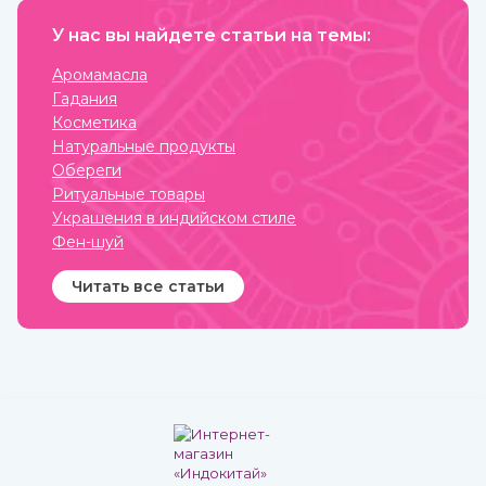
Это вы можете
получения. Это яркий,
прочувствовать с
праздничный аромат,
тибетской поющей чашей.
У нас вы найдете статьи на темы:
который подарит вам
солнечное настроение.
Аромамасла
Гадания
Косметика
Натуральные продукты
Обереги
Ритуальные товары
Украшения в индийском стиле
Фен-шуй
Читать все статьи