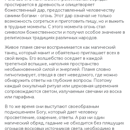
простирается в древность и олицетворяет
божественный дар, предоставленный человечеству
самими богами - огонь. Этот дар означал не только
возможность согреться и приготовить пищу, но и выжить
в трудные моменты. С этого момента огонь стал
символом божественности и получил особое значение в
религиозных традициях различных народов.
Живое пламя свечи воспринимается как магический
танец, который манит и обаятельно приглашает всех в
свой вихрь. Его волшебство оседает в каждой
трепетной вспышке, наполняя пространство
необыкновенной силой и энергией. Пламя словно
гипнотизирует, отводя в свет неведомого, где можно
обнаружить ответы на глубокие вопросы. Поэтому
каждый оккультный ритуал или церковная церемония
сопровождаются светом, излучаемым свечами из воска
или парафина.
В то же время они выступают своеобразным
подношением Богу, который дает человеку
просветление, озарение, ответы. А раз ни один
магический обряд, гадание не обходится без пляшущих
огоньков восковых источников света, необходимо в