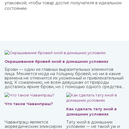
упаковкой, чтобы товар достиг получателя в идеальном
состоянии.
Окрашивание бровей хной в домашних условиях
Брови — один из главных выразительных элементов
лица. Меняется мода на толщину бровей, но ни в какие
времена не отменится их ухоженный и привлекательный
вид. К сожалению, не всем девушкам от природы
достались яркие брови, но с помощью одного средства
можно не только их укрепить, но и окрасить. И это хна,
которую можно приобрести в интернет-магазине
ИндоКитай.
Что такое Чаванпраш?
Как сделать тату хной в
домашних условиях
Чаванпраш является
Тату хной в домашних
аюрведическим эликсиром
условиях — не такой уж и