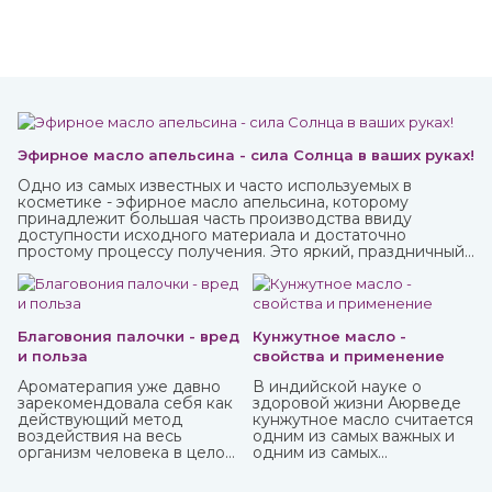
Эфирное масло апельсина - сила Солнца в ваших руках!
Одно из самых известных и часто используемых в
косметике - эфирное масло апельсина, которому
принадлежит большая часть производства ввиду
доступности исходного материала и достаточно
простому процессу получения. Это яркий, праздничный
аромат, который подарит вам солнечное настроение.
Благовония палочки - вред
Кунжутное масло -
и польза
свойства и применение
Ароматерапия уже давно
В индийской науке о
зарекомендовала себя как
здоровой жизни Аюрведе
действующий метод
кунжутное масло считается
воздействия на весь
одним из самых важных и
организм человека в целом:
одним из самых
как на его физическую, так
распространенных. Его
и на психо-эмоциональную
традиционно используют