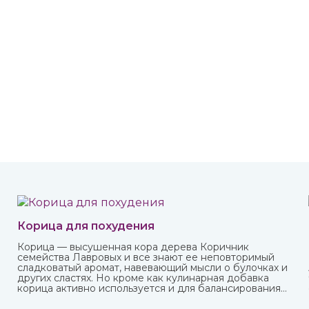
Корица для похудения
Корица — высушенная кора дерева Коричник
семейства Лавровых и все знают ее неповторимый
сладковатый аромат, навевающий мысли о булочках и
.
других сластях. Но кроме как кулинарная добавка
корица активно используется и для балансирования
употребления сахара и соли и похудения. Она