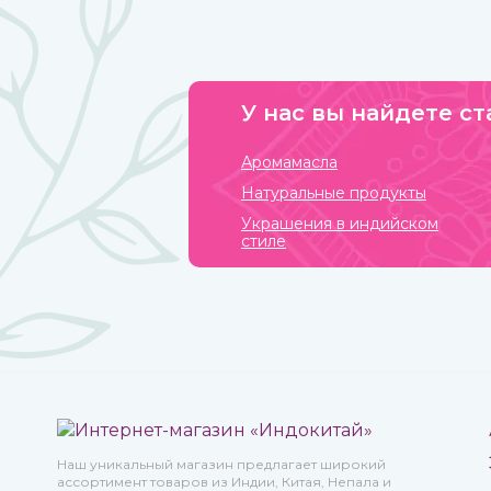
разных стран и континентов, которые привносили в
нее свои культурные традиции.
У нас вы найдете ст
Аромамасла
Натуральные продукты
Украшения в индийском
стиле
Наш уникальный магазин предлагает широкий
ассортимент товаров из Индии, Китая, Непала и