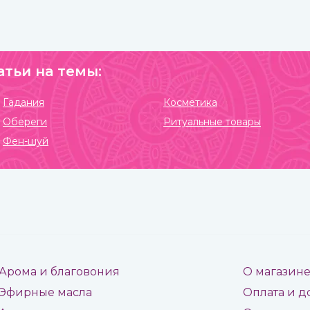
полезна как в виде сыпучей пряности, так и в
качестве эфирного масла. Приобрести их вы можете в
интернет-магазине ИндоКитай с доставкой по
России.
атьи на темы:
Гадания
Косметика
Обереги
Ритуальные товары
Фен-шуй
Арома и благовония
О магазин
Эфирные масла
Оплата и д