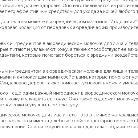
 свойства для ее здоровья. Оно изготавливается из растител
лает его эффективным средством для ухода за кожей любого т
 для тела вы можете в аюрведическом магазине "Индокитай"
ходовая колекция от передовых аюрведических производителе
вых ингредиентов в аюрведическом молочке для лица и тела
орые питают и увлажняют кожу, а также способствуют ее заж
идантами, которые помогают бороться с вредными воздейст
ым ингредиентом в аюрведическом молочке для лица и тела 
ными и антиоксидантными свойствами, которые помогают уст
 Сандаловое дерево также помогает успокоить кожу и умень
локо - еще один важный ингредиент в аюрведическом молочке
ить кожу и улучшить ее тонус. Оно также содержит молочну
етки кожи и улучшить ее текстуру.
ическое молочко для лица и тела - это отличное натурально
тает кожу, но и имеет целебные свойства, которые помогают 
шелушение. Спешите купить молочко для тела - подарите се