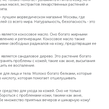
ьных масел, экстрактов лекарственных растений и
ипа.
 - лучшем аюрведическом магазине Москвы, где
й со всего мира. Натуральность, безопасность - это
 является кокосовое масло. Оно богато жирными
ивлению и регенерации. Кокосовое масло также
виями свободных радикалов на кожу, предотвращая ее
является сандаловое дерево. Это растение богато
ранять проблемы с кожей, такие как акне, высыпания
шить ее воспаление.
 для лица и тела. Молоко богато белками, которые
ю кислоту, которая помогает отшелушивать
е средство для ухода за кожей. Оно не только
бороться с проблемами кожи, такими как акне,
бе множество приятных вечеров и шикарную кожу!