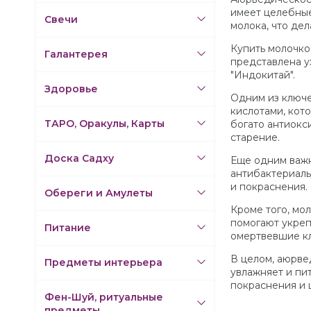
имеет целебные
Свечи
молока, что де
Купить молочко
Галантерея
представлена у
"Индокитай".
Здоровье
Одним из ключе
кислотами, кот
ТАРО, Оракулы, Карты
богато антиокс
старение.
Доска Садху
Еще одним важн
антибактериаль
и покраснения.
Обереги и Амулеты
Кроме того, мо
помогают укреп
Питание
омертвевшие кл
В целом, аюрвед
Предметы интерьера
увлажняет и пи
покраснения и 
Фен-Шуй, ритуальные
предметы