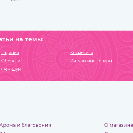
атьи на темы:
Гадания
Косметика
Обереги
Ритуальные товары
Фен-шуй
Арома и благовония
О магазин