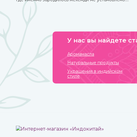
Многими веками росписью хной занимались народы
разных стран и континентов, которые привносили в
нее свои культурные традиции.
У нас вы найдете ст
Аромамасла
Натуральные продукты
Украшения в индийском
стиле