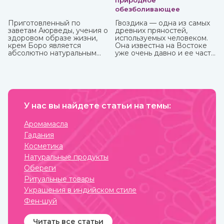
природное
обезболивающее
Приготовленный по
Гвоздика — одна из самых
заветам Аюрведы, учения о
древних пряностей,
здоровом образе жизни,
используемых человеком.
крем Боро является
Она известна на Востоке
абсолютно натуральным
уже очень давно и ее часто
средством, которое
можно встретить в составе
принесет вам
аюрведических средств.
максимальную пользу. У
него превосходные
антибактериальные и
противовоспалительные
свойства, благодаря
У нас вы найдете статьи на темы:
которым быстро заживают
мелкие трещинки и ранки
Аромамасла
на коже, ожоги, грибковые
Гадания
заболевания, герпес.
Косметика
Натуральные продукты
Обереги
Ритуальные товары
Украшения в индийском стиле
Фен-шуй
Читать все статьи