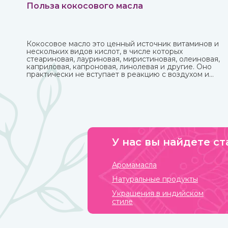
Польза кокосового масла
Кокосовое масло это ценный источник витаминов и
нескольких видов кислот, в числе которых
стеариновая, лауриновая, миристиновая, олеиновая,
каприловая, капроновая, линолевая и другие. Оно
практически не вступает в реакцию с воздухом и
остается пригодным в течение нескольких лет. В
Аюрведе оно считается одним из самых важных,
обладает охлаждающими, успокаивающими,
освежающими свойствами. Купить кокосовое масло
от известных марок вы можете в интернет-магазине
ИндоКитай.
У нас вы найдете ст
Аромамасла
Натуральные продукты
Украшения в индийском
стиле