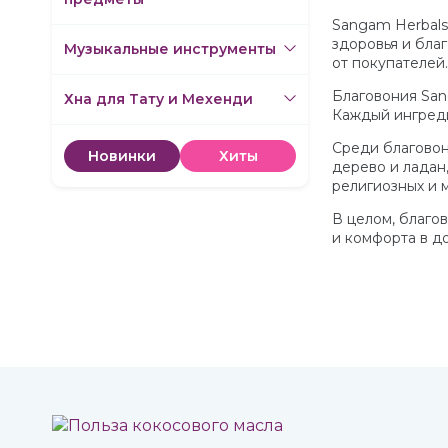
Sangam Herbals
здоровья и бла
Музыкальные инструменты
от покупателей.
Благовония Sang
Хна для Тату и Мехенди
Каждый ингреди
Среди благовон
Новинки
Хиты
дерево и ладан,
религиозных и 
В целом, благо
и комфорта в д