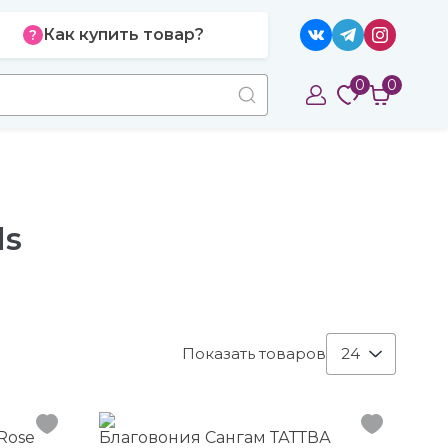
Как купить товар?
0
0
ls
Показать товаров
24
Rose
Благовония Сангам ТАТТВА