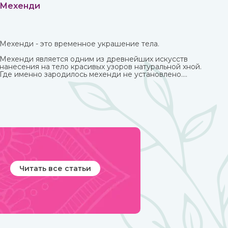
Мехенди
Мехенди - это временное украшение тела.
Мехенди является одним из древнейших искусств
нанесения на тело красивых узоров натуральной хной.
Где именно зародилось мехенди не установлено.
Многими веками росписью хной занимались народы
разных стран и континентов, которые привносили в
нее свои культурные традиции.
Читать все статьи