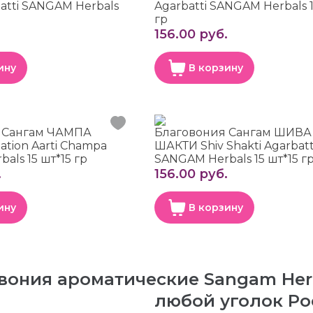
atti SANGAM Herbals
Agarbatti SANGAM Herbals 1
гр
.
156.00 руб.
ину
В корзину
 Сангам ЧАМПА
Благовония Сангам ШИВА
ation Aarti Champa
ШАКТИ Shiv Shakti Agarbatt
als 15 шт*15 гр
SANGAM Herbals 15 шт*15 г
.
156.00 руб.
ину
В корзину
вония ароматические Sangam Herb
любой уголок Ро