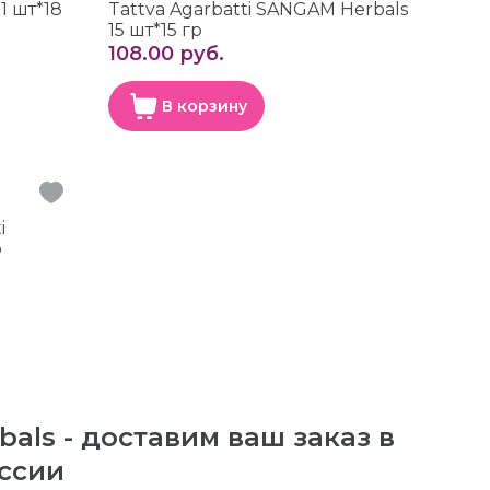
1 шт*18
Tattva Agarbatti SANGAM Herbals
15 шт*15 гр
108.00 руб.
В корзину
i
р
als - доставим ваш заказ в
ссии