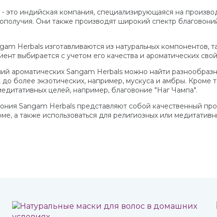
 - это индийская компания, специализирующаяся на произво
гополучия. Они также производят широкий спектр благовони
am Herbals изготавливаются из натуральных компонентов, так
ент выбирается с учетом его качества и ароматических свой
ий ароматических Sangam Herbals можно найти разнообразны
 до более экзотических, например, мускуса и амбры. Кроме 
медитативных целей, например, благовоние "Наг Чампа".
вония Sangam Herbals представляют собой качественный про
оме, а также использоваться для религиозных или медитативн