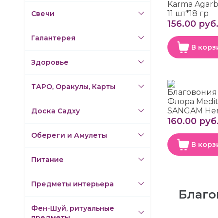
Karma Agarb
11 шт*18 гр
Свечи
156.00 руб
Галантерея
В корз
Здоровье
ТАРО, Оракулы, Карты
Благовония
Флора Medit
SANGAM Herb
Доска Садху
160.00 руб
Обереги и Амулеты
В корз
Питание
Предметы интерьера
Благо
Фен-Шуй, ритуальные
предметы