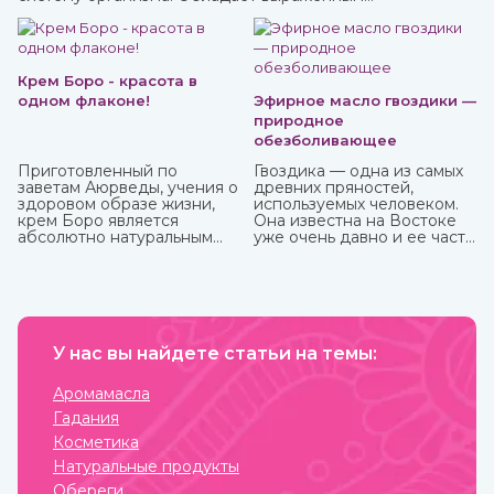
омолаживающим действием, оздоравливает и
укрепляет, улучшает кровообращение, восстанавливает
деятельность нервных и эндокринных функций. Его
включают в терапевтический комплекс для борьбы со
многими хроническими заболеваниями. Рекомендован
Крем Боро - красота в
для приема с пищей.
одном флаконе!
Эфирное масло гвоздики —
природное
обезболивающее
Приготовленный по
Гвоздика — одна из самых
заветам Аюрведы, учения о
древних пряностей,
здоровом образе жизни,
используемых человеком.
крем Боро является
Она известна на Востоке
абсолютно натуральным
уже очень давно и ее часто
средством, которое
можно встретить в составе
принесет вам
аюрведических средств.
максимальную пользу. У
него превосходные
антибактериальные и
противовоспалительные
свойства, благодаря
У нас вы найдете статьи на темы:
которым быстро заживают
мелкие трещинки и ранки
Аромамасла
на коже, ожоги, грибковые
Гадания
заболевания, герпес.
Косметика
Натуральные продукты
Обереги