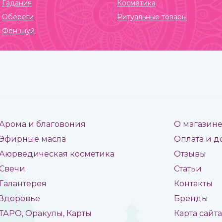
Гадания
Косметика
Обереги
Ритуальные товары
Фен-шуй
Арома и благовония
О магазин
Эфирные масла
Оплата и д
Аюрведическая косметика
Отзывы
Свечи
Статьи
Галантерея
Контакты
Здоровье
Бренды
ТАРО, Оракулы, Карты
Карта сайт