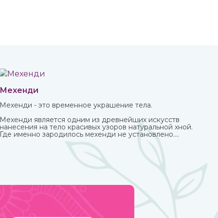
Мехенди
Мехенди - это временное украшение тела.
Мехенди является одним из древнейших искусств
нанесения на тело красивых узоров натуральной хной.
Где именно зародилось мехенди не установлено.
Многими веками росписью хной занимались народы
разных стран и континентов, которые привносили в
нее свои культурные традиции.