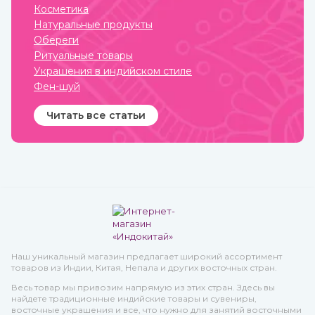
магазине ИндоКитай.
качество при весьма
Косметика
приемлемой стоимости.
Натуральные продукты
Обереги
Ритуальные товары
Украшения в индийском стиле
Фен-шуй
Читать все статьи
Наш уникальный магазин предлагает широкий ассортимент
товаров из Индии, Китая, Непала и других восточных стран.
Весь товар мы привозим напрямую из этих стран. Здесь вы
найдете традиционные индийские товары и сувениры,
восточные украшения и все, что нужно для занятий восточными