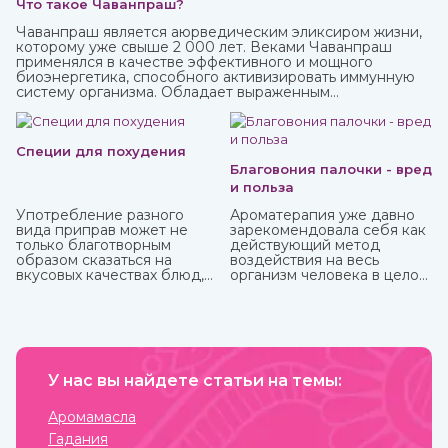
Что такое Чаванпраш?
Чаванпраш является аюрведическим эликсиром жизни,
которому уже свыше 2 000 лет. Веками Чаванпраш
применялся в качестве эффективного и мощного
биоэнергетика, способного активизировать иммунную
систему организма. Обладает выраженным
омолаживающим действием, оздоравливает и
укрепляет, улучшает кровообращение, восстанавливает
деятельность нервных и эндокринных функций. Его
включают в терапевтический комплекс для борьбы со
Специи для похудения
многими хроническими заболеваниями. Рекомендован
Благовония палочки - вред
для приема с пищей.
и польза
Употребление разного
Ароматерапия уже давно
вида приправ может не
зарекомендовала себя как
только благотворным
действующий метод
образом сказаться на
воздействия на весь
вкусовых качествах блюд,
организм человека в целом:
но и повлиять на организм.
как на его физическую, так
Специи улучшают
и на психо-эмоциональную
кровообращение и
сферы. Благовония,
обменные процессы,
применяемые в
многие из них содержат
ароматерапии, бывают
антиоксиданты и могут
различных форм и имеют
защитить от болезней,
У нас вы найдете статьи на темы:
разные составы.
придать сил и энергии.
Наибольшую популярность
Различные приправы, в том
приобрели благовония
Аромамасла
числе чисто восточные, вы
палочки за свою простоту
Гадания
можете купить в интернет-
использования и высокое