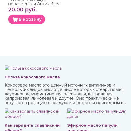
неразменная Антик 3 см
20.00 руб.
В корзину
Польза кокосового масла
Кокосовое масло это ценный источник витаминов и
нескольких видов кислот, в числе которых стеариновая,
лауриновая, миристиновая, олеиновая, каприловая,
капроновая, линолевая и другие. Оно практически не
вступает в реакцию с воздухом и остается пригодным в
течение нескольких лет. В Аюрведе оно считается
одним из самых важных, обладает охлаждающими,
успокаивающими, освежающими свойствами. Купить
кокосовое масло от известных марок вы можете в
интернет-магазине ИндоКитай.
Как зарядить славянский
Эфирное масло пачули
оберег?
для денег