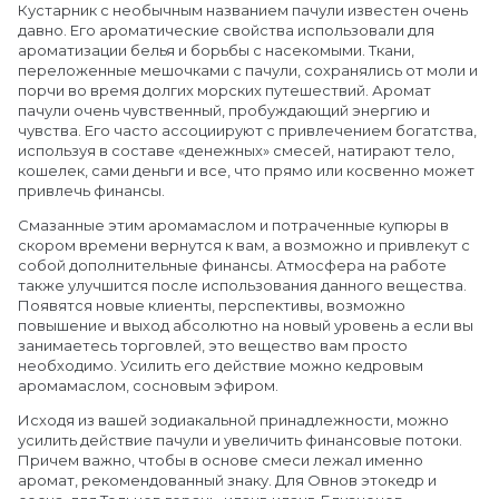
Кустарник с необычным названием пачули известен очень
давно. Его ароматические свойства использовали для
ароматизации белья и борьбы с насекомыми. Ткани,
переложенные мешочками с пачули, сохранялись от моли и
порчи во время долгих морских путешествий. Аромат
пачули очень чувственный, пробуждающий энергию и
чувства. Его часто ассоциируют с привлечением богатства,
используя в составе «денежных» смесей, натирают тело,
кошелек, сами деньги и все, что прямо или косвенно может
привлечь финансы.
Смазанные этим аромамаслом и потраченные купюры в
скором времени вернутся к вам, а возможно и привлекут с
собой дополнительные финансы. Атмосфера на работе
также улучшится после использования данного вещества.
Появятся новые клиенты, перспективы, возможно
повышение и выход абсолютно на новый уровень а если вы
занимаетесь торговлей, это вещество вам просто
необходимо. Усилить его действие можно кедровым
аромамаслом, сосновым эфиром.
Исходя из вашей зодиакальной принадлежности, можно
усилить действие пачули и увеличить финансовые потоки.
Причем важно, чтобы в основе смеси лежал именно
аромат, рекомендованный знаку. Для Овнов этокедр и