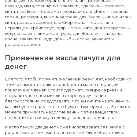
сосна, для Тельцов герань, иланг-иланг, Близнецов —
лаванда, мята, грейпфрут, эвкалипт, для Рака — эвкалипт,
мята, для Льва — бергамот, розмарин, для Девы — лаванда,
герань, розмарин, лимонная трава, для Весов — иланг-иланг,
мята, розовое дерево, для Скорпиона — сосна, для
Стрельцов - грейпфрут, кедр. Сосна, мята, для Козерогов —
кедр, эвкалипт, лимонная трава, для Водолея — лаванда,
сосна, эвкалипт и кедр, для Рыб — сосна, эвкалипт и
розовое дерево.
Применение масла пачули для
денег
Для того, чтобы получить желаемый результат, необходимо
только самостоятельно приобрести масло пачули для
привлечения денег. Стоит подержать пузырек в руках и
направить все свои мысли в сторону улучшения
благосостояния, представлять, что вы купите на эти деньги,
как вы будете рады , что это будут за купюры и т. д. Затем вы
можете принимать недолгие ванны с этим веществом,
наносить его на кожу и одежду, конечно же, кошелек.
Масло пачули для денег может использоваться и вкупе с
ритуалами со свечами, но они должны быть обязательно