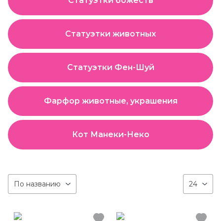
Статуэтки божеств
Статуэтки животных
Статуэтки Фен-Шуй
Фарфор животные, украшения
Кот Манеки-Неко
По названию
24