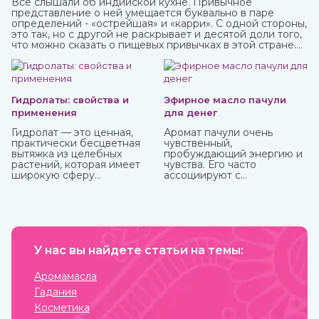
Все слышали об индийской кухне. Привычное
представление о ней умещается буквально в паре
определений - «острейшая» и «карри». С одной стороны,
это так, но с другой не раскрывает и десятой доли того,
что можно сказать о пищевых привычках в этой стране.
Индийская кухня одна из самых полезных в мире.
Присутствующие в ней специи и их сочетания
подобраны специально таким образом, чтобы не только
придавать удивительные вкусовые свойства блюдам, но
и оказывать благотворное влияние на организм.
Гидролаты: свойства и
Эфирное масло пачули
применения
для денег
Гидролат — это ценная,
Аромат пачули очень
практически бесцветная
чувственный,
вытяжка из целебных
пробуждающий энергию и
растений, которая имеет
чувства. Его часто
широкую сферу
ассоциируют с
применения. Ее получают
привлечением богатства,
методом паровой
используя в составе
дистилляции при
«денежных» смесей,
температуре 70-90
натирают тело, кошелек,
градусов из корней,
сами деньги и все, что
плодов и других частей
прямо или косвенно может
растений. При этом
У нас вы найдете статьи на темы:
привлечь финансы.
вещества совершенно не
разрушаются, а вот аромат
Аромамасла
может и поменяться.
Гадания
Купите различные
натуральные гидролаты в
Косметика
интернет-магазине