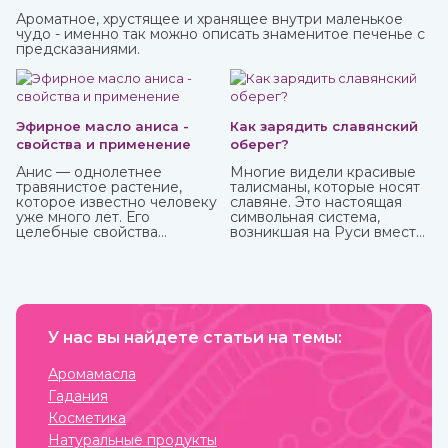
Ароматное, хрустящее и хранящее внутри маленькое
чудо - именно так можно описать знаменитое печенье с
предсказаниями.
Эфирное масло аниса -
Как зарядить славянский
свойства и применение
оберег?
Анис — однолетнее
Многие видели красивые
травянистое растение,
талисманы, которые носят
которое известно человеку
славяне. Это настоящая
уже много лет. Его
символьная система,
целебные свойства
возникшая на Руси вместе
изучались еще в Древнем
с язычеством. Боги, в
Египте, Греции, Риме.
которых верили люди, и
стихии имели обозначения,
которые наносили на
одежду, предметы
обихода, внедряли в
У нас вы найдете статьи на темы:
архитектуру жилищ. Таким
образом люди не только
соединялись с
Аромамасла
окружающим миром, но и
Гадания
просили у него защиты от
темных сил, дурного глаза,
Косметика
болезней, войн и
Натуральные продукты
покровительства в