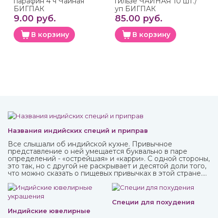
парафин 4 ч Чайная
гильзе ЧАЙНАЯ 10 шт./
БИГПАК
уп БИГПАК
9.00 руб.
85.00 руб.
В корзину
В корзину
Названия индийских специй и приправ
Все слышали об индийской кухне. Привычное
представление о ней умещается буквально в паре
определений - «острейшая» и «карри». С одной стороны,
это так, но с другой не раскрывает и десятой доли того,
что можно сказать о пищевых привычках в этой стране.
Индийская кухня одна из самых полезных в мире.
Присутствующие в ней специи и их сочетания
подобраны специально таким образом, чтобы не только
придавать удивительные вкусовые свойства блюдам, но
Специи для похудения
и оказывать благотворное влияние на организм.
Индийские ювелирные