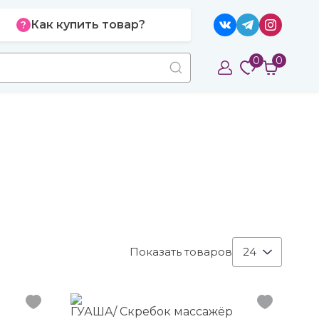
Как купить товар?
0
0
Показать товаров
24
р
ГУАША/ Скребок массажёр