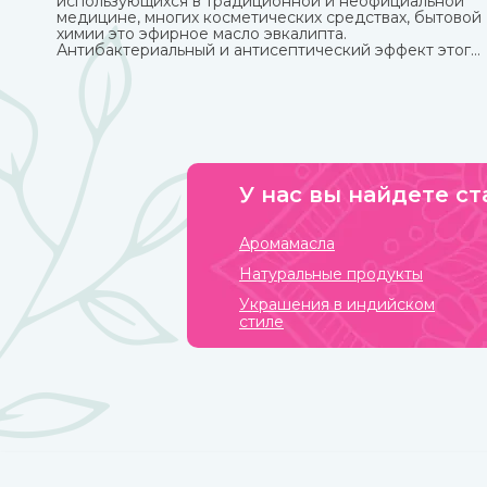
использующихся в традиционной и неофициальной
медицине, многих косметических средствах, бытовой
химии это эфирное масло эвкалипта.
Антибактериальный и антисептический эффект этого
миртового дерева, которое часто относят к хвойным,
известен очень давно.
У нас вы найдете ст
Аромамасла
Натуральные продукты
Украшения в индийском
стиле