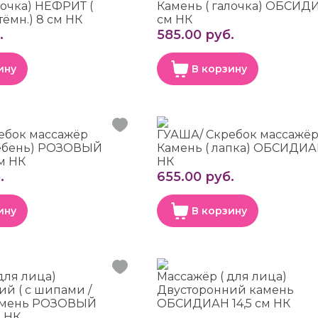
лочка) НЕФРИТ (
Камень ( галочка) ОБСИД
ёмн.) 8 см НК
см НК
.
585.00 руб.
ину
В корзину
ебок массажёр
ГУАША/ Скребок массажё
ребень) РОЗОВЫЙ
Камень ( лапка) ОБСИДИА
м НК
НК
.
655.00 руб.
ину
В корзину
для лица)
Массажёр ( для лица)
й ( с шипами /
Двусторонний камень
камень РОЗОВЫЙ
ОБСИДИАН 14,5 см НК
м НК