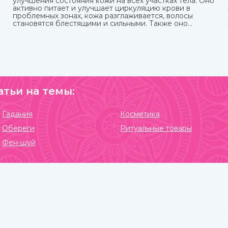
улучшения состояния кожи на всех участках тела. Оно
активно питает и улучшает циркуляцию крови в
проблемных зонах, кожа разглаживается, волосы
становятся блестящими и сильными. Также оно
великолепно влияет на настроение, бодрит и
наполняет жизненными силами.
атьи на темы:
Гадания
Косметика
Обереги
Ритуальные товары
Фен-шуй