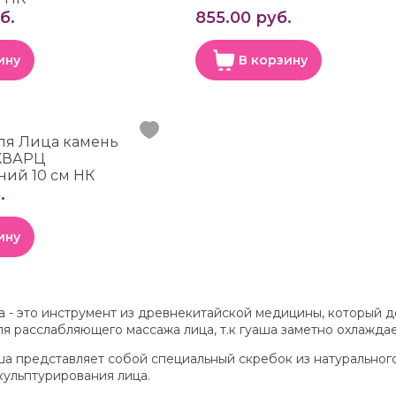
б.
855.00 руб.
ину
В корзину
ля Лица камень
КВАРЦ
ний 10 см НК
.
ину
 - это инструмент из древнекитайской медицины, который до
я расслабляющего массажа лица, т.к гуаша заметно охлаждае
ша представляет собой специальный скребок из натурального 
кульптурирования лица.