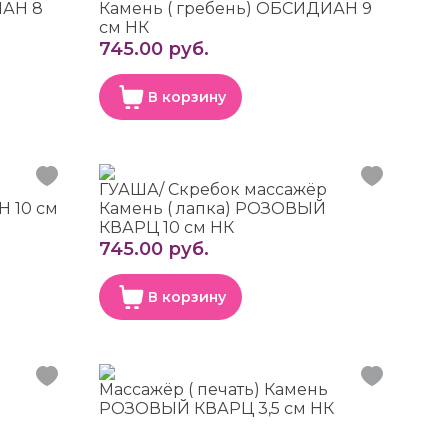
ИАН 8
Камень ( гребень) ОБСИДИАН 9
см НК
745.00 руб.
В корзину
р
ГУАША/ Скребок массажёр
Н 10 см
Камень ( лапка) РОЗОВЫЙ
КВАРЦ 10 см НК
745.00 руб.
В корзину
Массажёр ( печать) Камень
РОЗОВЫЙ КВАРЦ 3,5 см НК