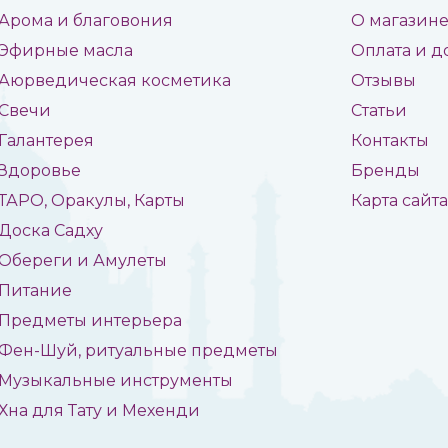
Арома и благовония
О магазин
Эфирные масла
Оплата и д
Аюрведическая косметика
Отзывы
Свечи
Статьи
Галантерея
Контакты
Здоровье
Бренды
ТАРО, Оракулы, Карты
Карта сайт
Доска Садху
Обереги и Амулеты
Питание
Предметы интерьера
Фен-Шуй, ритуальные предметы
Музыкальные инструменты
Хна для Тату и Мехенди