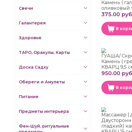
Камень ( га
оливковый т
Свечи
375.00 руб
Галантерея
В корз
Здоровье
ТАРО, Оракулы, Карты
ГУАША/ Скр
Камень ( г
КВАРЦ 9,5 с
Доска Садху
950.00 руб
Обереги и Амулеты
В корз
Питание
Предметы интерьера
Массажёр ( 
Двусторонни
гладкий) 
Фен-Шуй, ритуальные
КВАРЦ 15 с
предметы