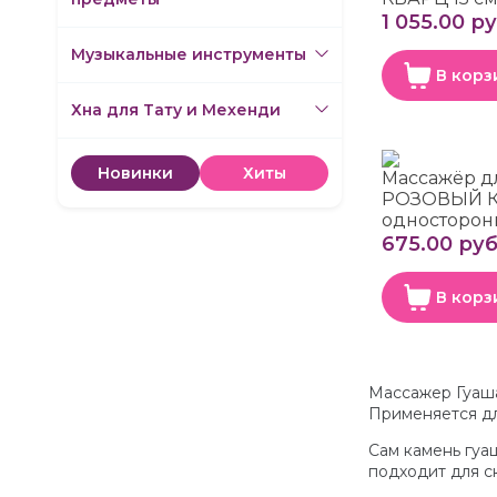
1 055.00 ру
Музыкальные инструменты
В корз
Хна для Тату и Мехенди
Новинки
Хиты
Массажёр д
РОЗОВЫЙ 
односторон
675.00 руб
В корз
Массажер Гуаша
Применяется дл
Сам камень гуа
подходит для с