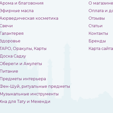
Арома и благовония
О магазин
Эфирные масла
Оплата и д
Аюрведическая косметика
Отзывы
Свечи
Статьи
Галантерея
Контакты
Здоровье
Бренды
ТАРО, Оракулы, Карты
Карта сайт
Доска Садху
Обереги и Амулеты
Питание
Предметы интерьера
Фен-Шуй, ритуальные предметы
Музыкальные инструменты
Хна для Тату и Мехенди