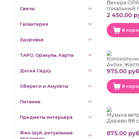
Венера ОР
тональный 
Свечи
2 450.00 р
Галантерея
В корз
Здоровье
ТАРО, Оракулы, Карты
Колокольчи
Антик Жест
Доска Садху
975.00 руб
Обереги и Амулеты
В корз
Питание
Музыка вет
Предметы интерьера
Дерево 88 
Фен-Шуй, ритуальные
875.00 руб
предметы