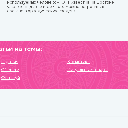
используемых человеком. Она известна на Востоке
уже очень давно и ее часто можно встретить в
составе аюрведических средств.
атьи на темы:
Гадания
Косметика
Обереги
Ритуальные товары
Фен-шуй