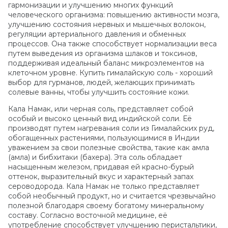
гармонизации и улучшению многих функций
человеческого организма: повышению активности мозга,
улучшению состояния нервных и мышечных волокон,
регуляции артериального давления и обменных
процессов. Она также способствует нормализации веса
путем выведения из организма шлаков и токсинов,
поддерживая идеальный баланс микроэлементов на
клеточном уровне. Купить гималайскую соль - хороший
выбор для гурманов, людей, желающих принимать
солевые ванны, чтобы улучшить состояние кожи.
Кала Намак, или черная соль, представляет собой
особый и высоко ценный вид индийской соли. Её
производят путем нагревания соли из Гималайских руд,
обогащенных растениями, пользующимися в Индии
уважением за свои полезные свойства, такие как амла
(амла) и бибхитаки (бахера). Эта соль обладает
насыщенным железом, придавая ей красно-бурый
оттенок, выразительный вкус и характерный запах
сероводорода. Кала Намак не только представляет
собой необычный продукт, но и считается чрезвычайно
полезной благодаря своему богатому минеральному
составу. Согласно восточной медицине, её
употребление способствует улучшению перистальтики,