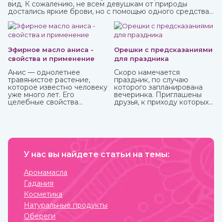
вид. К сожалению, не всем девушкам от природы
достались яркие брови, но с помощью одного средства
можно не только их укрепить, но и окрасить. И это хна,
которую можно приобрести в интернет-магазине
ИндоКитай.
Эфирное масло аниса -
Орешки с предсказаниями
свойства и применение
для праздника
Анис — однолетнее
Скоро намечается
травянистое растение,
праздник, по случаю
которое известно человеку
которого запланирована
уже много лет. Его
вечеринка. Приглашены
целебные свойства
друзья, к приходу которых
изучались еще в Древнем
готовитесь основательно.
Египте, Греции, Риме.
Вроде все учли – и
отличные угощения на
столе, и хорошее вино с
дорогим шампанским для
милых женщин, и музыка на
У нас вы найдете статьи на темы:
любой вкус. И все же чего-
то не хватает? Конечно!
Это интересного и
Аромамасла
необычного развлечения,
Гадания
которое должно прийтись
по нраву всем.
Косметика
Натуральные продукты
Обереги