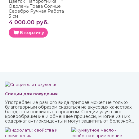
Цветок Папоротника
Одолень Трава Солнце
Серебро Ручная Работа
3 см
4 000.00 руб.
В корзину
Специи для похудения
Употребление разного вида приправ может не только
благотворным образом сказаться на вкусовых качествах
блюд, но и повлиять на организм. Специи улучшают
кровообращение и обменные процессы, многие из них
содержат антиоксиданты и могут защитить от болезней,
придать сил и энергии. Различные приправы, в том числе
чисто восточные, вы можете купить в интернет-магазине
ИндоКитай.