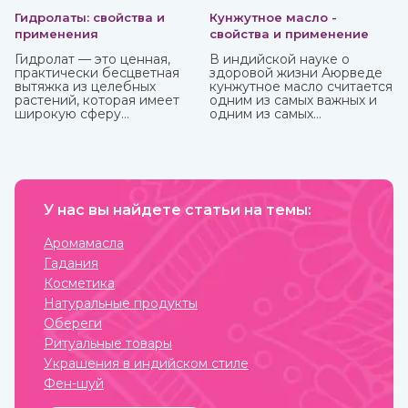
Гидролаты: свойства и
Кунжутное масло -
применения
свойства и применение
Гидролат — это ценная,
В индийской науке о
практически бесцветная
здоровой жизни Аюрведе
вытяжка из целебных
кунжутное масло считается
растений, которая имеет
одним из самых важных и
широкую сферу
одним из самых
применения. Ее получают
распространенных. Его
методом паровой
традиционно используют
дистилляции при
как для наружного, так и
температуре 70-90
для наружного
градусов из корней,
применения.
плодов и других частей
растений. При этом
У нас вы найдете статьи на темы:
вещества совершенно не
разрушаются, а вот аромат
Аромамасла
может и поменяться.
Гадания
Купите различные
натуральные гидролаты в
Косметика
интернет-магазине
Натуральные продукты
ИндоКитай с доставкой по
России.
Обереги
Ритуальные товары
Украшения в индийском стиле
Фен-шуй