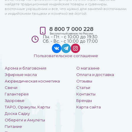
эндокринных функций. Его
найдете традиционные индийские товары и сувениры,
включают в
восточные украшения и все, что нужно для занятий восточными
терапевтический комплекс
и индийскими танцами и конечно же йогой.
для борьбы со многими
хроническими
заболеваниями.
8 800 7 000 228
Рекомендован для приема
с пищей.
Бесплатный звонок по России
Пн. - Пт. - с 10:00 до 19:30
Сб. - Вс. - с 10:00 до 17:00
Пользовательское соглашение
Арома и благовония
О магазине
Эфирные масла
Оплата и доставка
Аюрведическая косметика
Отзывы
Свечи
Статьи
Галантерея
Контакты
Здоровье
Бренды
ТАРО, Оракулы, Карты
Карта сайта
Доска Садху
Обереги и Амулеты
Питание