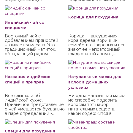
применения. Ее получают
специя безусловно тоже
методом паровой
полезны, но можно и даже
дистилляции при
нужно употреблять его в
температуре 70-90
сыром виде, так он отдает
Корица для похудения
градусов из корней,
больше всего полезных
Индийский чай со
плодов и других частей
веществ и приносит
специями
растений. При этом
больше пользы.
вещества совершенно не
Восточный чай с
Корица — высушенная
разрушаются, а вот аромат
добавлением пряностей
кора дерева Коричник
может и поменяться.
называется масала. Это
семейства Лавровых и все
Купите различные
традиционный напиток,
знают ее неповторимый
натуральные гидролаты в
обладающий рядом
сладковатый аромат,
интернет-магазине
полезных аюрведических
навевающий мысли о
ИндоКитай с доставкой по
свойств. Он способен
булочках и других сластях.
России.
укрепить иммунитет,
Но кроме как кулинарная
очистить организм от
добавка корица активно
шлаков и холестерина,
используется и для
Названия индийских
Натуральные маски для
способствовать
балансирования
специй и приправ
волос в домашних
похудению, улучшить
употребления сахара и
условиях
пищеварение и укрепить
соли и похудения. Она
нервную систему.
полезна как в виде
Все слышали об
Ни одна магазинная маска
сыпучей пряности, так и в
индийской кухне.
не способна подарить
качестве эфирного масла.
Привычное представление
волосам тот набор
Приобрести их вы можете
о ней умещается буквально
питательных веществ,
в интернет-магазине
в паре определений -
какой содержится в
ИндоКитай с доставкой по
«острейшая» и «карри». С
домашних натуральных
России.
одной стороны, это так, но
масках. Это и ценный
с другой не раскрывает и
белок, и витамины, и
десятой доли того, что
Специи для похудения
микроэлементы, которые