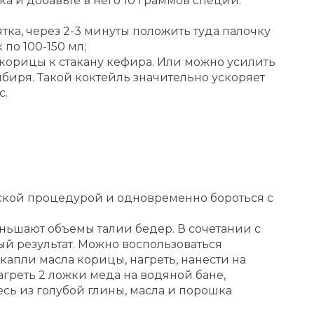
ка и добавьте в него 10 граммов специи.
тка, через 2-3 минуты положить туда палочку
по 100-150 мл;
. корицы к стакану кефира. Или можно усилить
биря. Такой коктейль значительно ускоряет
с.
еской процедурой и одновременно бороться с
ньшают объемы талии бедер. В сочетании с
й результат. Можно воспользоваться
 капли масла корицы, нагреть, нанести на
греть 2 ложки меда на водяной бане,
месь из голубой глины, масла и порошка