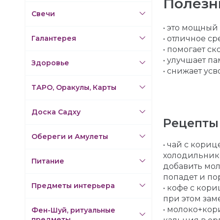
Полезн
Свечи
• это мощный
Галантерея
• отличное с
• помогает с
• улучшает п
Здоровье
• снижает усв
ТАРО, Оракулы, Карты
Доска Садху
Рецепты
Обереги и Амулеты
• чай с кориц
холодильнике
Питание
добавить мол
попадет и по
Предметы интерьера
• кофе с кор
при этом зам
• молоко+кор
Фен-Шуй, ритуальные
предметы