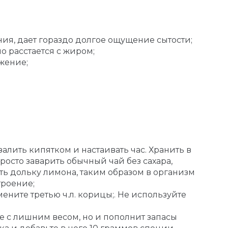
ния, дает гораздо долгое ощущение сытости;
о расстается с жиром;
яжение;
 залить кипятком и настаивать час. Хранить в
росто заварить обычный чай без сахара,
ть дольку лимона, таким образом в организм
троение;
ните третью ч.л. корицы;. Не используйте
е с лишним весом, но и пополнит запасы