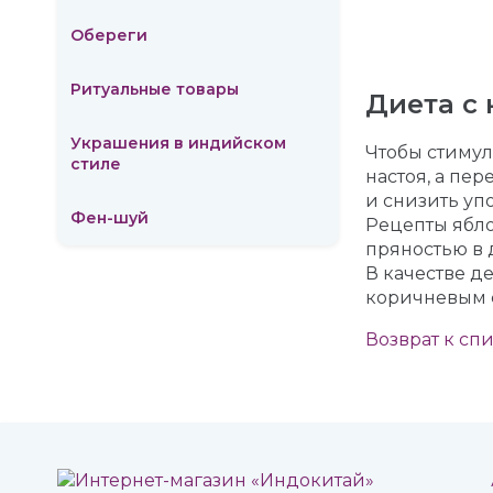
Обереги
Ритуальные товары
Диета с
Украшения в индийском
Чтобы стимул
стиле
настоя, а пер
и снизить уп
Фен-шуй
Рецепты ябло
пряностью в 
В качестве д
коричневым с
Возврат к сп