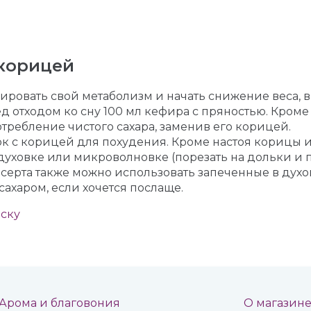
 корицей
ировать свой метаболизм и начать снижение веса,
ед отходом ко сну 100 мл кефира с пряностью. Кроме
отребление чистого сахара, заменив его корицей.
к с корицей для похудения. Кроме настоя корицы и
духовке или микроволновке (порезать на дольки и п
есерта также можно использовать запеченные в дух
ахаром, если хочется послаще.
иску
Арома и благовония
О магазин