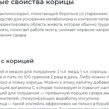
ые свойства корицы
 антиоксидант, помогающий бороться со старением;
редство для ускорения метаболизма и контроля пита
корректировать область живота, которая обычно трудн
амять, помогает работе мозга, снимает нервное напр
оение сахара.
 с корицей
ей и медом для похудения: 2 ч.л. меда, 1 ч.л. корицы,
 и пить по 100 граммов 2 раза в день. Либо можно п
око и ложку корицы. Можно к этому напитку добави
рция витамина С, которая тонизирует и повысит нас
ицей для похудения — привычную порцию сахара заме
енителей, стимулирующих выработку инсулина;
ица — такой коктейль эффективен не только в борьб