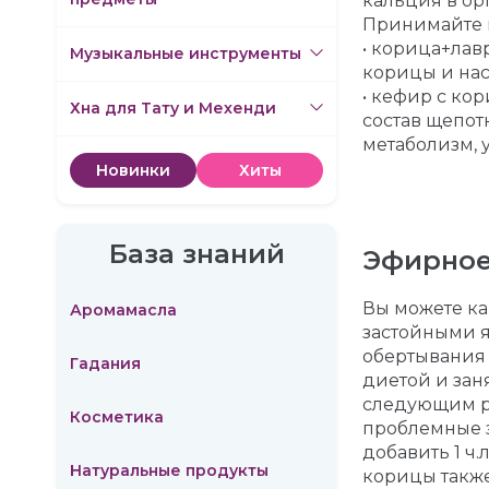
кальция в ор
Принимайте к
• корица+лав
Музыкальные инструменты
корицы и наст
• кефир с ко
Хна для Тату и Мехенди
состав щепот
метаболизм, 
Новинки
Хиты
База знаний
Эфирное
Вы можете ка
Аромамасла
застойными 
обертывания 
Гадания
диетой и зан
следующим ре
Косметика
проблемные з
добавить 1 ч.
Натуральные продукты
корицы такж