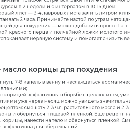
ганизме, поможет согреться. Закипятите стакан моло
урсом в 2 недели и с интервалом в 10-15 дней;
ровый лист — 3-4 лавровых листа залить литром кипя
аивать 2 часа. Принимайте настой по утрам натощак 
рицей для похудения — можно добавить просто 1 ч.л
кой красного перца и полчайной ложки молотого им
успокаивает нервную систему и помогает снизить ве
 масло корицы для похудения
пнуть 7-8 капель в ванну и наслаждаться ароматич
явлениями;
с корицей эффективны в борьбе с целлюлитом, уме
ятиями уже через месяц можно увидеть значительны
цептом: смешать 2-3 ч.л. растительного масла и 2-3
оны и обернуться пищевой пленкой. Еще рецепт: на
л. корицы, нанести на тело и обернуться пленкой. С
е эффективна для обертываний.