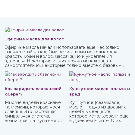
Эфирные масла для волос
Эфирные масла начали использовать еще несколько
тысячелетий назад. Они эффективны не только для
красоты кожи и волос, массажа, но и укрепления
здоровья. Некоторые из них можно использовать
самостоятельно, некоторые только вместе с базовым
маслом из-за весьма агрессивного действия. Купите
любые эфирные масла в интернет-магазине ИндоКитай.
Как зарядить славянский
Кунжутное масло: польза и
оберег?
вред
Многие видели красивые
Кунжутное (сезамовое)
талисманы, которые носят
масло — одно из древних
славяне. Это настоящая
целебных веществ,
символьная система,
которое использовали еще
возникшая на Руси вместе
в Древнем Египте. Оно
с язычеством. Боги, в
показывает отличные
которых верили люди, и
кулинарные свойства и
стихии имели обозначения,
может пригодиться в