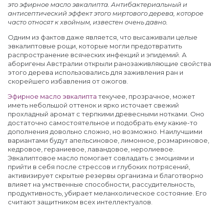
это эфирное масло эвкалипта. Антибактериальный и
антисептический эффект этого миртового дерева, которое
часто относят к хвойным, известен очень давно.
Одним из фактов даже является, что высаживали целые
эвкалиптовые рощи, которые могли предотвратить
распространение всяческих инфекций и эпидемий. А
аборигены Австралии открыли ранозаживляющие свойства
этого дерева использовались для заживления ран и
скорейшего избавления от ожогов.
Эфирное масло эвкалипта
текучее, прозрачное, может
иметь небольшой оттенок и ярко источает свежий
прохладный аромат с терпкими древесными нотками. Оно
достаточно самостоятельное и подобрать ему какие-то
дополнения довольно сложно, но возможно. Наилучшими
вариантами будут апельсиновое, лимонное, розмариновое,
кедровое, гераниевое, лавандовое, неролиевое.
Эвкалиптовое масло помогает совладать с эмоциями и
прийти в себя после стрессов и глубоких потрясений,
активизирует скрытые резервы организма и благотворно
влияет на умственные способности, рассудительность,
продуктивность, убирает меланхолическое состояние. Его
считают защитником всех интеллектуалов.