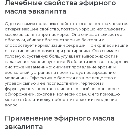
Лечебные свойства эфирного
масла эвкалипта
Одно из самых полезных свойств этого вещества является
отхаркивающее свойство, поэтому хорошо использовать
масло эвкалипта при насморке. Оно очищает слизистые
оболочки, убивает болезнетворные бактерии и
способствует нормализации секреции. При хрипах и кашле
его активно используют при растираниях. Оно снимает
головную, суставную боль, улучшает вывод жидкости и
налаживает мочеиспускание. В области женского здоровья
оно тоже незаменимо: снимает проявление эрозии и
воспалений, устраняет и препятствует возвращению
молочницы. Эффективно борется данное вещество с
угревой сыпью и ее последствиями, герпесом и
фурункулезом, восстанавливает кожный покров после
обморожений, ожогов и всяческих ран. С его помощью
можно отбелить кожу, побороть перхоть и выпадение
волос.
Применение эфирного масла
эвкалипта