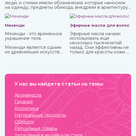
люди, и стихии имели обозначения, которые наносили
на одежду, предметы обихода, внедряли в архитектуру
жилищ. Таким образом люди не только соединялись с
окружающим миром, но и просили у него защиты от
темных сил, дурного глаза, болезней, войн и
покровительства в земледелии, семейных делах и т.п.
Мехенди
Эфирные масла для волос
Мехенди - это временное
Эфирные масла начали
украшение тела.
использовать еще
несколько тысячелетий
Мехенди является одним
назад. Они эффективны не
из древнейших искусств
только для красоты кожи и
нанесения на тело
волос, массажа, но и
красивых узоров
укрепления здоровья.
натуральной хной. Где
Некоторые из них можно
именно зародилось
использовать
мехенди не установлено.
самостоятельно, некоторые
Многими веками росписью
только вместе с базовым
хной занимались народы
У нас вы найдете статьи на темы:
маслом из-за весьма
разных стран и
агрессивного действия.
континентов, которые
Купите любые эфирные
Аромамасла
привносили в нее свои
масла в интернет-магазине
Гадания
культурные традиции.
ИндоКитай.
Косметика
Натуральные продукты
Обереги
Ритуальные товары
Украшения в индийском стиле