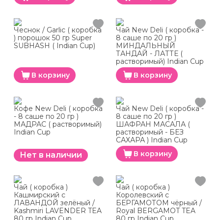
Чеснок / Garlic ( коробка
Чай New Deli ( коробка -
) порошок 50 гр Super
8 саше по 20 гр )
SUBHASH ( Indian Cup)
МИНДАЛЬНЫЙ
ТАНДАЙ - ЛАТТЕ (
растворимый) Indian Cup
В корзину
В корзину
Кофе New Deli ( коробка
Чай New Deli ( коробка -
- 8 саше по 20 гр )
8 саше по 20 гр )
МАДРАС ( растворимый)
ШАФРАН МАСАЛА (
Indian Cup
растворимый - БЕЗ
САХАРА ) Indian Cup
В корзину
Нет в наличии
Чай ( коробка )
Чай ( коробка )
Кашмирский с
Королевский с
ЛАВАНДОЙ зелёный /
БЕРГАМОТОМ чёрный /
Kashmiri LAVENDER TEA
Royal BERGAMOT TEA
80 гр Indian Cup
80 гр Indian Cup