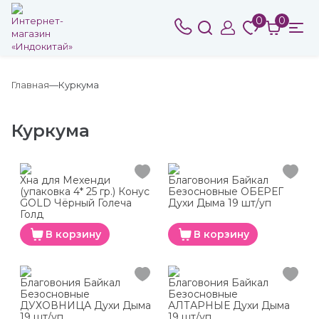
0
0
Главная
Куркума
Куркума
Хна для Мехенди
Благовония Байкал
(упаковка 4* 25 гр.) Конус
Безосновные ОБЕРЕГ
GOLD Чёрный Голеча
Духи Дыма 19 шт/уп
Голд
В корзину
В корзину
Благовония Байкал
Благовония Байкал
Безосновные
Безосновные
ДУХОВНИЦА Духи Дыма
АЛТАРНЫЕ Духи Дыма
19 шт/уп
19 шт/уп