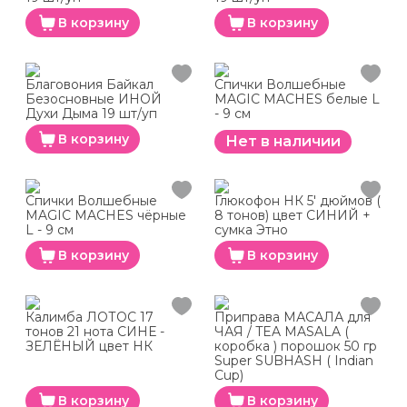
В корзину
В корзину
Благовония Байкал
Спички Волшебные
Безосновные ИНОЙ
MAGIC MACHES белые L
Духи Дыма 19 шт/уп
- 9 см
В корзину
Нет в наличии
Спички Волшебные
Глюкофон НК 5' дюймов (
MAGIC MACHES чёрные
8 тонов) цвет СИНИЙ +
L - 9 см
сумка Этно
В корзину
В корзину
Калимба ЛОТОС 17
Приправа МАСАЛА для
тонов 21 нота СИНЕ -
ЧАЯ / TEA MASALA (
ЗЕЛЁНЫЙ цвет НК
коробка ) порошок 50 гр
Super SUBHASH ( Indian
Cup)
В корзину
В корзину