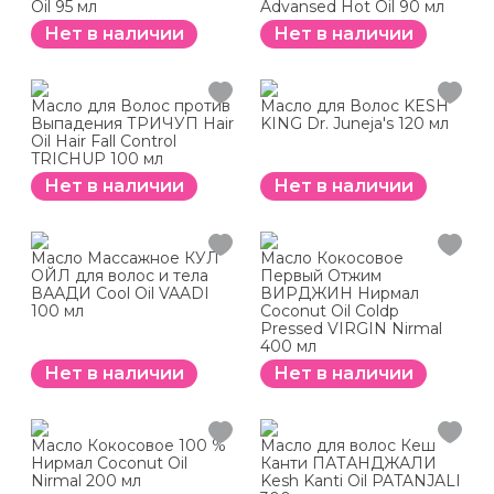
Oil 95 мл
Advansed Hot Oil 90 мл
Нет в наличии
Нет в наличии
Масло для Волос против
Масло для Волос KESH
Выпадения ТРИЧУП Hair
KING Dr. Juneja's 120 мл
Oil Hair Fall Control
TRICHUP 100 мл
Нет в наличии
Нет в наличии
Масло Массажное КУЛ
Масло Кокосовое
ОЙЛ для волос и тела
Первый Отжим
ВААДИ Cool Oil VAADI
ВИРДЖИН Нирмал
100 мл
Coconut Oil Coldp
Pressed VIRGIN Nirmal
400 мл
Нет в наличии
Нет в наличии
Масло Кокосовое 100 %
Масло для волос Кеш
Нирмал Coconut Oil
Канти ПАТАНДЖАЛИ
Nirmal 200 мл
Kesh Kanti Oil PATANJALI