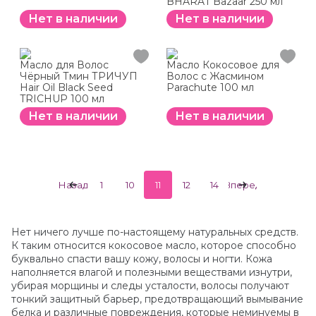
BHARAT Bazaar 250 мл
Нет в наличии
Нет в наличии
Масло для Волос
Масло Кокосовое для
Чёрный Тмин ТРИЧУП
Волос с Жасмином
Hair Oil Black Seed
Parachute 100 мл
TRICHUP 100 мл
Нет в наличии
Нет в наличии
Назад
1
10
11
12
14
Вперед
Нет ничего лучше по-настоящему натуральных средств.
К таким относится кокосовое масло, которое способно
буквально спасти вашу кожу, волосы и ногти. Кожа
наполняется влагой и полезными веществами изнутри,
убирая морщины и следы усталости, волосы получают
тонкий защитный барьер, предотвращающий вымывание
белка и различные повреждения, которые неминуемы в