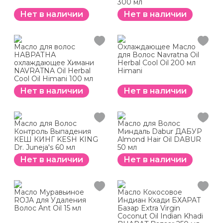
300 мл
Нет в наличии
Нет в наличии
Масло для волос
Охлаждающее Масло
НАВРАТНА
для Волос Navratna Oil
охлаждающее Химани
Herbal Cool Oil 200 мл
NAVRATNA Oil Herbal
Himani
Cool Oil Himani 100 мл
Нет в наличии
Нет в наличии
Масло для Волос
Масло для Волос
Контроль Выпадения
Миндаль Dabur ДАБУР
КЕШ КИНГ KESH KING
Almond Hair Oil DABUR
Dr. Juneja's 60 мл
50 мл
Нет в наличии
Нет в наличии
Масло Муравьиное
Масло Кокосовое
ROJA для Удаления
Индиан Кхади БХАРАТ
Волос Ant Oil 15 мл
Базар Extra Virgin
Coconut Oil Indian Khadi