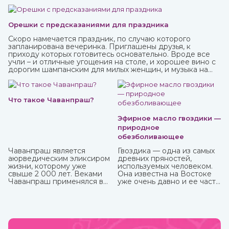
Орешки с предсказаниями для праздника
Скоро намечается праздник, по случаю которого
запланирована вечеринка. Приглашены друзья, к
приходу которых готовитесь основательно. Вроде все
учли – и отличные угощения на столе, и хорошее вино с
дорогим шампанским для милых женщин, и музыка на
любой вкус. И все же чего-то не хватает? Конечно! Это
интересного и необычного развлечения, которое
должно прийтись по нраву всем.
Что такое Чаванпраш?
Эфирное масло гвоздики —
природное
обезболивающее
Чаванпраш является
Гвоздика — одна из самых
аюрведическим эликсиром
древних пряностей,
жизни, которому уже
используемых человеком.
свыше 2 000 лет. Веками
Она известна на Востоке
Чаванпраш применялся в
уже очень давно и ее часто
качестве эффективного и
можно встретить в составе
мощного биоэнергетика,
аюрведических средств.
способного
активизировать иммунную
систему организма.
Обладает выраженным