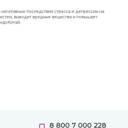
 негативные последствия стресса и депрессии на
 систем, выводит вредные вещества и повышает
ИндоКитай.
8 800 7 000 228
е