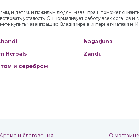
лым, и детям, и пожилым людям. Чаванпраш поможет снизить
увствовать усталость. Он нормализует работу всех органов и
ожете купить чаванпраш во Владимире в интернет-магазине 
Chandi
Nagarjuna
m Herbals
Zandu
отом и серебром
Арома и благовония
О магазин