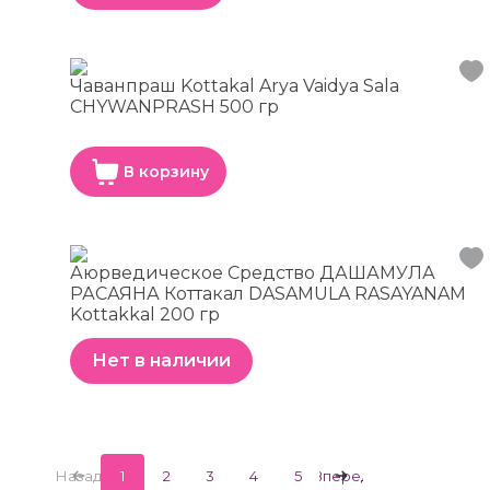
Чаванпраш Kottakal Arya Vaidya Sala
CHYWANPRASH 500 гр
В корзину
Аюрведическое Средство ДАШАМУЛА
РАСАЯНА Коттакал DASAMULA RASAYANAM
Kottakkal 200 гр
Нет в наличии
Назад
1
2
3
4
5
Вперед