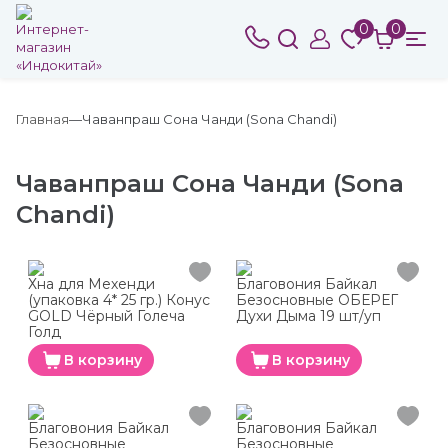
0
0
Главная
Чаванпраш Сона Чанди (Sona Chandi)
Чаванпраш Сона Чанди (Sona
Chandi)
Хна для Мехенди
Благовония Байкал
(упаковка 4* 25 гр.) Конус
Безосновные ОБЕРЕГ
GOLD Чёрный Голеча
Духи Дыма 19 шт/уп
Голд
В корзину
В корзину
Благовония Байкал
Благовония Байкал
Безосновные
Безосновные