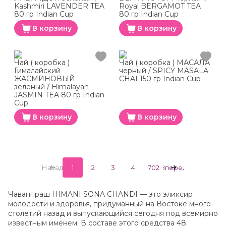
Kashmiri LAVENDER TEA
Royal BERGAMOT TEA
80 гр Indian Cup
80 гр Indian Cup
В корзину
В корзину
Чай ( коробка )
Чай ( коробка ) МАСАЛА
Гималайский
чёрный / SPICY MASALA
ЖАСМИНОВЫЙ
CHAI 150 гр Indian Cup
зелёный / Himalayan
JASMIN TEA 80 гр Indian
Cup
В корзину
В корзину
Назад
1
2
3
4
702
Вперед
Чаванпраш HIMANI SONA CHANDI — это эликсир
молодости и здоровья, придуманный на Востоке много
столетий назад и выпускающийся сегодня под всемирно
известным именем. В составе этого средства 48