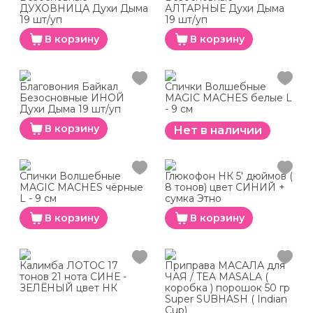
ДУХОВНИЦА Духи Дыма
АЛТАРНЫЕ Духи Дыма
19 шт/уп
19 шт/уп
В корзину
В корзину
Благовония Байкал
Спички Волшебные
Безосновные ИНОЙ
MAGIC MACHES белые L
Духи Дыма 19 шт/уп
- 9 см
В корзину
Нет в наличии
Спички Волшебные
Глюкофон НК 5' дюймов (
MAGIC MACHES чёрные
8 тонов) цвет СИНИЙ +
L - 9 см
сумка Этно
В корзину
В корзину
Калимба ЛОТОС 17
Приправа МАСАЛА для
тонов 21 нота СИНЕ -
ЧАЯ / TEA MASALA (
ЗЕЛЁНЫЙ цвет НК
коробка ) порошок 50 гр
Super SUBHASH ( Indian
Cup)