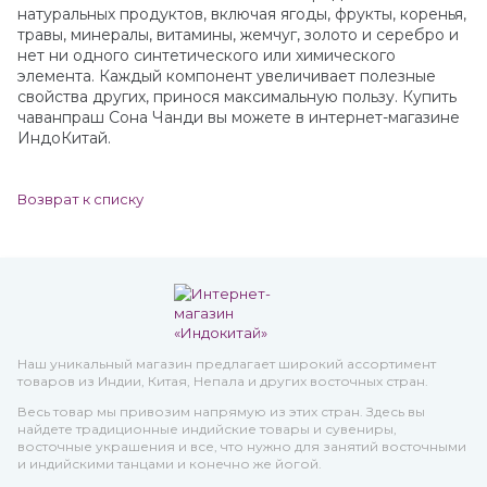
натуральных продуктов, включая ягоды, фрукты, коренья,
травы, минералы, витамины, жемчуг, золото и серебро и
нет ни одного синтетического или химического
элемента. Каждый компонент увеличивает полезные
свойства других, принося максимальную пользу. Купить
чаванпраш Сона Чанди вы можете в интернет-магазине
ИндоКитай.
Возврат к списку
Наш уникальный магазин предлагает широкий ассортимент
товаров из Индии, Китая, Непала и других восточных стран.
Весь товар мы привозим напрямую из этих стран. Здесь вы
найдете традиционные индийские товары и сувениры,
восточные украшения и все, что нужно для занятий восточными
и индийскими танцами и конечно же йогой.