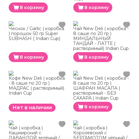
В корзину
В корзину
Чеснок / Garlic ( коробка
Чай New Deli ( коробка -
) порошок 50 гр Super
8 саше по 20 гр )
SUBHASH ( Indian Cup)
МИНДАЛЬНЫЙ
ТАНДАЙ - ЛАТТЕ (
растворимый) Indian Cup
В корзину
В корзину
Кофе New Deli ( коробка
Чай New Deli ( коробка -
- 8 саше по 20 гр )
8 саше по 20 гр )
МАДРАС ( растворимый)
ШАФРАН МАСАЛА (
Indian Cup
растворимый - БЕЗ
САХАРА ) Indian Cup
В корзину
Нет в наличии
Чай ( коробка )
Чай ( коробка )
Кашмирский с
Королевский с
ЛАВАНДОЙ зелёный /
БЕРГАМОТОМ чёрный /