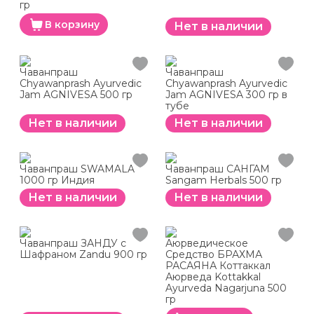
гр
В корзину
Нет в наличии
Чаванпраш
Чаванпраш
Chyawanprash Ayurvedic
Chyawanprash Ayurvedic
Jam AGNIVESA 500 гр
Jam AGNIVESA 300 гр в
тубе
Нет в наличии
Нет в наличии
Чаванпраш SWAMALA
Чаванпраш САНГАМ
1000 гр Индия
Sangam Herbals 500 гр
Нет в наличии
Нет в наличии
Чаванпраш ЗАНДУ с
Аюрведическое
Шафраном Zandu 900 гр
Средство БРАХМА
РАСАЯНА Коттаккал
Аюрведа Kottakkal
Ayurveda Nagarjuna 500
гр