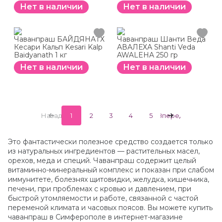
Нет в наличии
Нет в наличии
Чаванпраш БАЙДЯНАТХ
Чаванпраш Шанти Веда
Кесари Кальп Kesari Kalp
АВАЛЕХА Shanti Veda
Baidyanath 1 кг
AWALEHA 250 гр
Нет в наличии
Нет в наличии
Назад
1
2
3
4
5
Вперед
Это фантастически полезное средство создается только
из натуральных ингредиентов — растительных масел,
орехов, меда и специй. Чаванпраш содержит целый
витаминно-минеральный комплекс и показан при слабом
иммунитете, болезнях щитовидки, желудка, кишечника,
печени, при проблемах с кровью и давлением, при
быстрой утомляемости и работе, связанной с частой
переменой климата и часовых поясов. Вы можете купить
чаванпраш в Симферополе в интернет-магазине