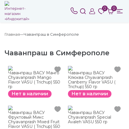
0
0
Главная
Чаванпраш в Симферополе
Чаванпраш в Симферополе
Чаванпраш ВАСУ Манго
Чаванпраш ВАСУ
Chyavanprash Mango
Клюква Chyavanprash
Flavor VASU ( Trichup) 550
Cranberry Flavor VASU (
гр
Trichup) 550 гр
Нет в наличии
Нет в наличии
Чаванпраш ВАСУ
Чаванпраш ВАСУ
Фруктовый Микс
Chyavanprash Special
Chyavanprash Mixed Fruit
Avaleh VASU 550 гр
Flavor VASU ( Trichup) 550