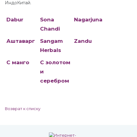
ИндоКитай.
Dabur
Sona
Nagarjuna
Chandi
Аштаварг
Sangam
Zandu
Herbals
C манго
С золотом
и
серебром
Возврат к списку