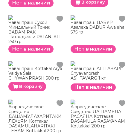
В корзину
Нет в наличии
Чаванпраш Сухой
Чаванпраш ДАБУР
Миндальный Тоник
Авалеха DABUR Awaleha
BADAM PAK
575 гр
Патанджали PATANJALI
250 гр
Нет в наличии
Нет в наличии
Чаванпраш Kottakal Arya
Чаванпраш АШТАВАРГ
Vaidya Sala
Chyavanprash
CHYWANPRASH 500 гр
ASHTAVARG 1 кг
В корзину
Нет в наличии
Аюрведическое
Аюрведическое
Средство
Средство ДАШАМУЛА
ДАШАМУЛАХАРИТАКИ
РАСАЯНА Коттакал
ЛЕХЬЯМ Коттакал
DASAMULA RASAYANAM
DASAMULAHARITAKI
Kottakkal 200 гр
LEHAM Kottakkal 200 гр