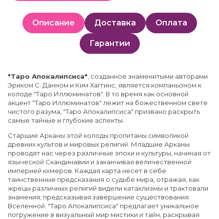
Описание
Доставка
Оплата
Гарантии
"Таро Апокалипсиса"
, созданное знаменитыми авторами
Эриком С. Данном и Ким Хаггинс, является компаньоном к
колоде "Таро Иллюминатов". В то время как основной
акцент "Таро Иллюминатов" лежит на божественном свете
чистого разума, "Таро Апокалипсиса" призвано раскрыть
самые тайные и глубокие аспекты.
Старшие Арканы этой колоды пропитаны символикой
древних культов и мировых религий. Младшие Арканы
проводят нас через различные эпохи и культуры, начиная от
языческой Скандинавии и заканчивая величественной
империей кхмеров. Каждая карта несет в себе
таинственные предсказания о судьбе мира, отражая, как
жрецы различных религий видели катаклизмы и трактовали
знамения, предсказывая завершение существования
Вселенной. "Таро Апокалипсиса" предлагает уникальное
погружение в визуальный мир мистики и тайн, раскрывая