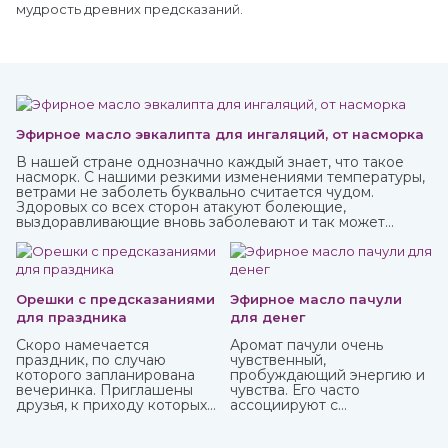
мудрость древних предсказаний.
Эфирное масло эвкалипта для ингаляций, от насморка
В нашей стране однозначно каждый знает, что такое
насморк. С нашими резкими изменениями температуры,
ветрами не заболеть буквально считается чудом.
Здоровых со всех сторон атакуют болеющие,
выздоравливающие вновь заболевают и так может
продолжаться до бесконечности.
Орешки с предсказаниями
Эфирное масло пачули
для праздника
для денег
Скоро намечается
Аромат пачули очень
праздник, по случаю
чувственный,
которого запланирована
пробуждающий энергию и
вечеринка. Приглашены
чувства. Его часто
друзья, к приходу которых
ассоциируют с
готовитесь основательно.
привлечением богатства,
Вроде все учли – и
используя в составе