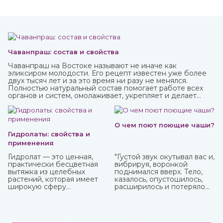
Чаванпраш: состав и свойства
Чаванпраш на Востоке называют не иначе как
эликсиром молодости. Его рецепт известен уже более
двух тысяч лет и за это время ни разу не менялся.
Полностью натуральный состав помогает работе всех
органов и систем, омолаживает, укрепляет и делает
средство в виде пасты с пряным вкусом полностью
безопасным для взрослых, пожилых и детей.
Купить чаванпраш известных марок, в том числе Дабур,
вы можете в интернет-магазине ИндоКитай.
О чем поют поющие чаши?
Гидролаты: свойства и
применения
Гидролат — это ценная,
"Густой звук окутывал вас и,
практически бесцветная
вибрируя, воронкой
вытяжка из целебных
поднимался вверх. Тело,
растений, которая имеет
казалось, опустошилось,
широкую сферу
расширилось и потеряло
применения. Ее получают
вес. Сами по себе
методом паровой
растворились мысли, и в
дистилляции при
голове осталась лишь
температуре 70-90
гулкая пустота."