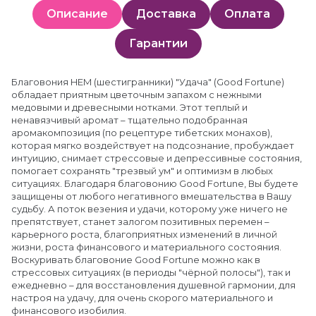
Описание
Доставка
Оплата
Гарантии
Благовония HEM (шестигранники) "Удача" (Good Fortune)
обладает приятным цветочным запахом с нежными
медовыми и древесными нотками. Этот теплый и
ненавязчивый аромат – тщательно подобранная
аромакомпозиция (по рецептуре тибетских монахов),
которая мягко воздействует на подсознание, пробуждает
интуицию, снимает стрессовые и депрессивные состояния,
помогает сохранять "трезвый ум" и оптимизм в любых
ситуациях. Благодаря благовонию Good Fortune, Вы будете
защищены от любого негативного вмешательства в Вашу
судьбу. А поток везения и удачи, которому уже ничего не
препятствует, станет залогом позитивных перемен –
карьерного роста, благоприятных изменений в личной
жизни, роста финансового и материального состояния.
Воскуривать благовоние Good Fortune можно как в
стрессовых ситуациях (в периоды "чёрной полосы"), так и
ежедневно – для восстановления душевной гармонии, для
настроя на удачу, для очень скорого материального и
финансового изобилия.