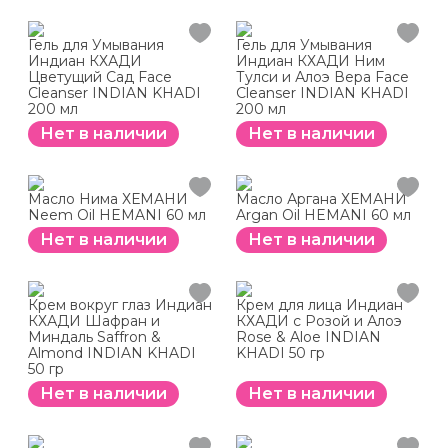
Гель для Умывания
Гель для Умывания
Индиан КХАДИ
Индиан КХАДИ Ним
Цветущий Сад Face
Тулси и Алоэ Вера Face
Cleanser INDIAN KHADI
Cleanser INDIAN KHADI
200 мл
200 мл
Нет в наличии
Нет в наличии
Масло Нима ХЕМАНИ
Масло Аргана ХЕМАНИ
Neem Oil HEMANI 60 мл
Argan Oil HEMANI 60 мл
Нет в наличии
Нет в наличии
Крем вокруг глаз Индиан
Крем для лица Индиан
КХАДИ Шафран и
КХАДИ с Розой и Алоэ
Миндаль Saffron &
Rose & Aloe INDIAN
Almond INDIAN KHADI
KHADI 50 гр
50 гр
Нет в наличии
Нет в наличии