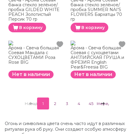
Свеча - Арома Соевая
Свеча - Арома Соевая
банка стекло зелёное/
банка стекло зелёное/
пробка GILDED WHITE
пробка SUMMER NAI'S
PEACH Золотистый
FLOWERS Бархатцы 70
Персик 70 гр
гр
В корзину
В корзину
Арома - Свеча большая
Арома - Свеча большая
Соевая Мандала с
Соевая с сухоцветами
СУХОЦВЕТАМИ Роза
АНГЛИЙСКАЯ ГРУША и
Rose BIG
ФРЕЗИЯ English
Pear&Freesia BIG
Нет в наличии
Нет в наличии
Назад
1
2
3
4
45
Вперед
Огонь и символика цвета очень часто идут в различных
ритуалах рука об руку. Они создают особую атмосферу