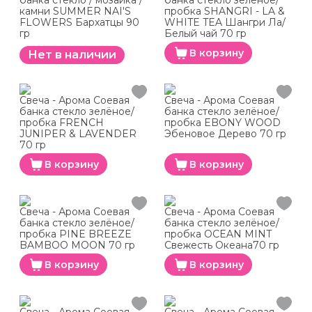
банка стекло / мозаика /
банка стекло зелёное/
камни SUMMER NAI'S
пробка SHANGRI - LA &
FLOWERS Бархатцы 90
WHITE TEA Шангри Ла/
гр
Белый чай 70 гр
В корзину
Нет в наличии
Свеча - Арома Соевая
Свеча - Арома Соевая
банка стекло зелёное/
банка стекло зелёное/
пробка FRENCH
пробка EBONY WOOD
JUNIPER & LAVENDER
Эбеновое Дерево 70 гр
70 гр
В корзину
В корзину
Свеча - Арома Соевая
Свеча - Арома Соевая
банка стекло зелёное/
банка стекло зелёное/
пробка PINE BREEZE
пробка OCEAN MINT
BAMBOO MOON 70 гр
Свежесть Океана70 гр
В корзину
В корзину