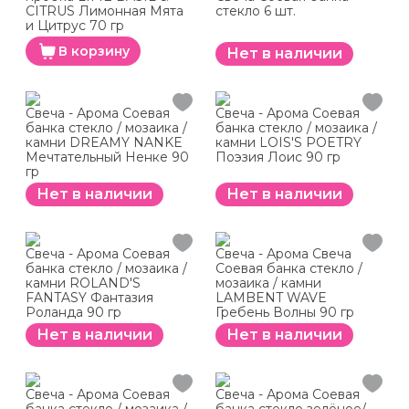
CITRUS Лимонная Мята
стекло 6 шт.
и Цитрус 70 гр
В корзину
Нет в наличии
Свеча - Арома Соевая
Свеча - Арома Соевая
банка стекло / мозаика /
банка стекло / мозаика /
камни DREAMY NANKE
камни LOIS'S POETRY
Мечтательный Ненке 90
Поэзия Лоис 90 гр
гр
Нет в наличии
Нет в наличии
Свеча - Арома Соевая
Свеча - Арома Свеча
банка стекло / мозаика /
Соевая банка стекло /
камни ROLAND'S
мозаика / камни
FANTASY Фантазия
LAMBENT WAVE
Роланда 90 гр
Гребень Волны 90 гр
Нет в наличии
Нет в наличии
Свеча - Арома Соевая
Свеча - Арома Соевая