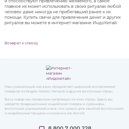
и способствуют привлечению желаемого, а самое
главное их может использовать в своих ритуалах любой
человек даже никогда не прибегавший ранее к их
помощи. Купить свечи для привлечения денег и других
ритуалов вы можете в интернет-магазине ИндоКитай.
Возврат к списку
Наш уникальный магазин предлагает широкий ассортимент
товаров из Индии, Китая, Непала и других восточных стран.
Весь товар мы привозим напрямую из этих стран. Здесь вы
найдете традиционные индийские товары и сувениры,
восточные украшения и все, что нужно для занятий восточными
и индийскими танцами и конечно же йогой.
8 800 7 000 228