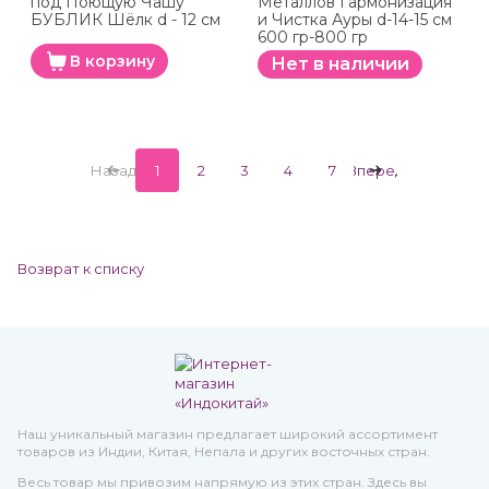
под Поющую Чашу
Металлов Гармонизация
БУБЛИК Шёлк d - 12 см
и Чистка Ауры d-14-15 см
600 гр-800 гр
В корзину
Нет в наличии
Назад
1
2
3
4
7
Вперед
Возврат к списку
Наш уникальный магазин предлагает широкий ассортимент
товаров из Индии, Китая, Непала и других восточных стран.
Весь товар мы привозим напрямую из этих стран. Здесь вы