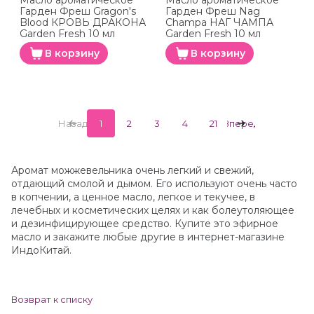
Масло ароматическое
Масло ароматическое
Гарден Фреш Gragon's
Гарден Фреш Nag
Blood КРОВЬ ДРАКОНА
Champa НАГ ЧАМПА
Garden Fresh 10 мл
Garden Fresh 10 мл
В корзину
В корзину
Назад
1
2
3
4
21
Вперед
Аромат можжевельника очень легкий и свежий,
отдающий смолой и дымом. Его используют очень часто
в копчении, а ценное масло, легкое и текучее, в
лечебных и косметических целях и как болеутоляющее
и дезинфицирующее средство. Купите это эфирное
масло и закажите любые другие в интернет-магазине
ИндоКитай.
Возврат к списку