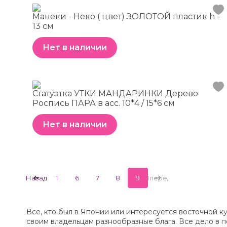
Манеки - Неко ( цвет) ЗОЛОТОЙ пластик h -
13 см
Нет в наличии
Статуэтка УТКИ МАНДАРИНКИ Дерево
Роспись ПАРА в асс. 10*4 / 15*6 см
Нет в наличии
Назад
1
6
7
8
9
Вперед
Все, кто был в Японии или интересуется восточной к
своим владельцам разнообразные блага. Все дело в 