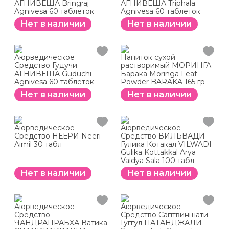
АГНИВЕША Bringraj
АГНИВЕША Triphala
Agnivesa 60 таблеток
Agnivesa 60 таблеток
Нет в наличии
Нет в наличии
Аюрведическое
Напиток сухой
Средство Гудучи
растворимый МОРИНГА
АГНИВЕША Guduchi
Барака Moringa Leaf
Agnivesa 60 таблеток
Powder BARAKA 165 гр
Нет в наличии
Нет в наличии
Аюрведическое
Аюрведическое
Средство НЕЕРИ Neeri
Средство ВИЛЬВАДИ
Aimil 30 табл
Гулика Котакал VILWADI
Gulika Kottakkal Arya
Vaidya Sala 100 табл
Нет в наличии
Нет в наличии
Аюрведическое
Аюрведическое
Средство
Средство Саптвиншати
ЧАНДРАПРАБХА Ватика
Гуггул ПАТАНДЖАЛИ