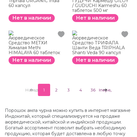
Triphala ORGANIC India
ГУДУЧИ Кармешу GILOY
60 капсул
/ GUDUCHI Karmeshu 60
таблеток 500 мг
Нет в наличии
Нет в наличии
Аюрведическое
Аюрведическое
Средство МЕТХИ
Средство ТРИФАЛА
Хималая Methi
Шанти Веда TRIPHALA
HIMALAYA 60 таблеток
Shanti Veda 90 капсул
Нет в наличии
Нет в наличии
Назад
1
2
3
4
36
Вперед
Порошок амла чурна можно купить в интернет магазине
Индокитай, который специализируется на продаже
аюрведической, китайской и индийской продукции.
Богатый ассортимент позволит выбрать необходимую
продукцию, которая будет доставлена в любую точку