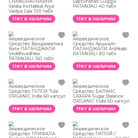
CHANDRAPRABHA
Saptvinshati Guggul
Vatika Kottakkal Arya
PATANJALI 40 табл
Vaidya Sala 100 табл
Нет в наличии
Нет в наличии
Аюрведическое
Аюрведическое
Средство Вридхиватика
Средство Аршкалп
Вати ПАТАНДЖАЛИ
ПАТАНДЖАЛИ Arshkalp
Vriddhivadhika
PATANJALI 80 табл
PATANJALI 160 табл
Нет в наличии
Нет в наличии
Аюрведическое
Аюрведическое
Средство ТУЛСИ Tulsi
Средство БАЛАНС
ORGANIC India 60 капсул
САХАРА Sugar Balance
ORGANIC India 60 капсул
Нет в наличии
Нет в наличии
Аюрведическое
Аюрведическое
Средство ТРИФАЛА
Средство ГИЛОЙ /