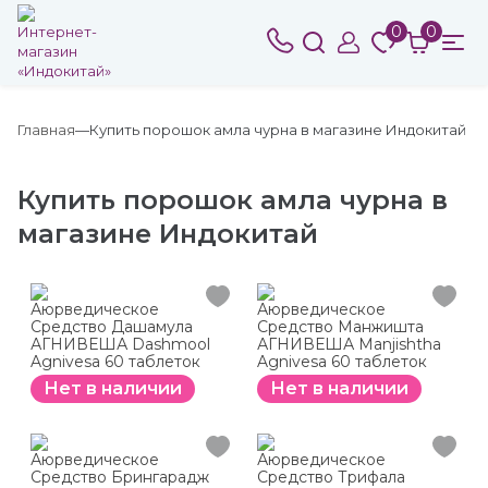
0
0
Главная
Купить порошок амла чурна в магазине Индокитай
Купить порошок амла чурна в
магазине Индокитай
Аюрведическое
Аюрведическое
Средство Дашамула
Средство Манжишта
АГНИВЕША Dashmool
АГНИВЕША Manjishtha
Agnivesa 60 таблеток
Agnivesa 60 таблеток
Нет в наличии
Нет в наличии
Аюрведическое
Аюрведическое
Средство Брингарадж
Средство Трифала