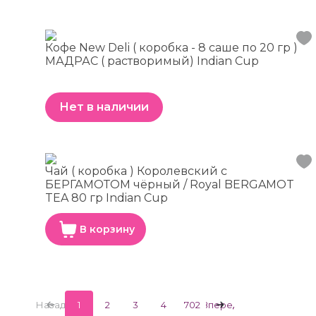
Кофе New Deli ( коробка - 8 саше по 20 гр )
МАДРАС ( растворимый) Indian Cup
Нет в наличии
Чай ( коробка ) Королевский с
БЕРГАМОТОМ чёрный / Royal BERGAMOT
TEA 80 гр Indian Cup
В корзину
Назад
1
2
3
4
702
Вперед