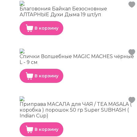
Благовония Байкал Безосновные
АЛТАРНЫЕ Духи Дыма 19 шт/уп
В корзину
Спички Волшебные MAGIC MACHES чёрные
L - 9 см
В корзину
Приправа МАСАЛА для ЧАЯ / TEA MASALA (
коробка ) порошок 50 гр Super SUBHASH (
Indian Cup)
В корзину