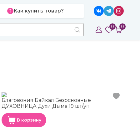
Как купить товар?
0
0
Благовония Байкал Безосновные
ДУХОВНИЦА Духи Дыма 19 шт/уп
В корзину