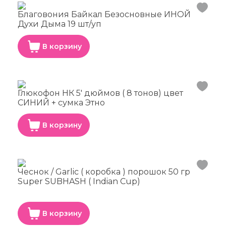
Благовония Байкал Безосновные ИНОЙ
Духи Дыма 19 шт/уп
В корзину
Глюкофон НК 5' дюймов ( 8 тонов) цвет
СИНИЙ + сумка Этно
В корзину
Чеснок / Garlic ( коробка ) порошок 50 гр
Super SUBHASH ( Indian Cup)
В корзину