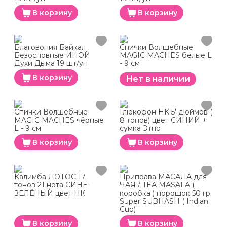
В корзину
В корзину
Благовония Байкал
Спички Волшебные
Безосновные ИНОЙ
MAGIC MACHES белые L
Духи Дыма 19 шт/уп
- 9 см
В корзину
Нет в наличии
Спички Волшебные
Глюкофон НК 5' дюймов (
MAGIC MACHES чёрные
8 тонов) цвет СИНИЙ +
L - 9 см
сумка Этно
В корзину
В корзину
Калимба ЛОТОС 17
Приправа МАСАЛА для
тонов 21 нота СИНЕ -
ЧАЯ / TEA MASALA (
ЗЕЛЁНЫЙ цвет НК
коробка ) порошок 50 гр
Super SUBHASH ( Indian
Cup)
В корзину
В корзину