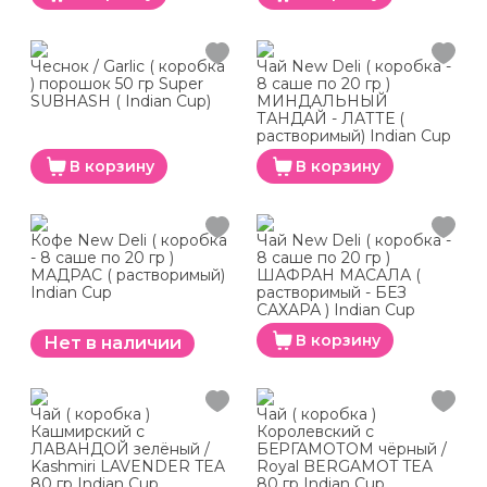
Чеснок / Garlic ( коробка
Чай New Deli ( коробка -
) порошок 50 гр Super
8 саше по 20 гр )
SUBHASH ( Indian Cup)
МИНДАЛЬНЫЙ
ТАНДАЙ - ЛАТТЕ (
растворимый) Indian Cup
В корзину
В корзину
Кофе New Deli ( коробка
Чай New Deli ( коробка -
- 8 саше по 20 гр )
8 саше по 20 гр )
МАДРАС ( растворимый)
ШАФРАН МАСАЛА (
Indian Cup
растворимый - БЕЗ
САХАРА ) Indian Cup
В корзину
Нет в наличии
Чай ( коробка )
Чай ( коробка )
Кашмирский с
Королевский с
ЛАВАНДОЙ зелёный /
БЕРГАМОТОМ чёрный /
Kashmiri LAVENDER TEA
Royal BERGAMOT TEA
80 гр Indian Cup
80 гр Indian Cup