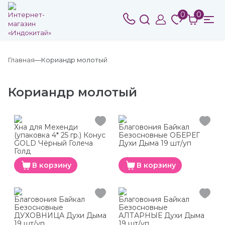
0
0
Главная
Кориандр молотый
Кориандр молотый
Хна для Мехенди
Благовония Байкал
(упаковка 4* 25 гр.) Конус
Безосновные ОБЕРЕГ
GOLD Чёрный Голеча
Духи Дыма 19 шт/уп
Голд
В корзину
В корзину
Благовония Байкал
Благовония Байкал
Безосновные
Безосновные
ДУХОВНИЦА Духи Дыма
АЛТАРНЫЕ Духи Дыма
19 шт/уп
19 шт/уп