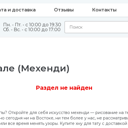
та и доставка
Отзывы
Контакты
Пн. - Пт. - с 10:00 до 19:30
Сб. - Вс. - с 10:00 до 17:00
але (Мехенди)
Раздел не найден
лпы? Откройте для себя искусство мехенди — рисование на т
но сегодня ни на Востоке, ни тем более у нас, не рассматри
или все время менять узоры. Купите хну для тату с доставкой