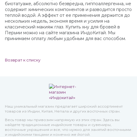
биотатуаже, абсолютно безвредна, гиппоаллергенна, не
содержит химических компонентов и разводится просто
теплой водой. А эффект от ее применения держится до
нескольких недель, экономя время и усилия на
классический макияж глаз. Купить хну для бровей в
Перьми можно на сайте магазина ИндоКитай. Мы
принимаем оплату любым удобным для вас способом.
Возврат к списку
Наш уникальный магазин предлагает широкий ассортимент
товаров из Индии, Китая, Непала и других восточных стран.
Весь товар мы привозим напрямую из этих стран. Здесь вы
найдете традиционные индийские товары и сувениры,
восточные украшения и все, что нужно для занятий восточными
и индийскими танцами и конечно же йогой.