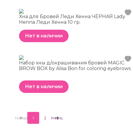
Хна для Бровей Леди Хенна ЧЁРНАЯ Lady
Henna Леди Хенна 10 гр.
Нет в наличии
Набор хны д/окрашивания бровей MAGIC
BROW BOX by Alisa Bon for coloring eyebrows
Нет в наличии
Назад
1
2
Вперед